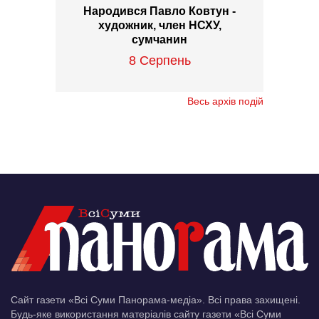
Народився Павло Ковтун -
художник, член НСХУ,
сумчанин
8 Серпень
Весь архів подій
Сайт газети «Всі Суми Панорама-медіа». Всі права захищені.
Будь-яке використання матеріалів сайту газети «Всі Суми