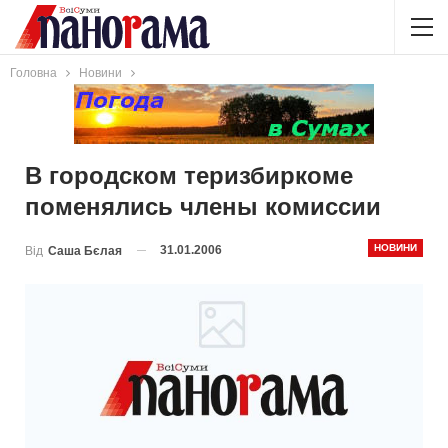
Головна
Новини
В городском теризбиркоме
поменялись члены комиссии
НОВИНИ
31.01.2006
Від
Саша Бєлая