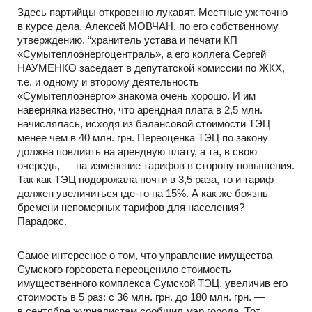
Здесь партийцы откровенно лукавят. Местные уж точно
в курсе дела. Алексей МОВЧАН, по его собственному
утверждению, “хранитель устава и печати КП
«Сумытеплоэнергоцентраль», а его коллега Сергей
НАУМЕНКО заседает в депутатской комиссии по ЖКХ,
т.е. и одному и второму деятельность
«Сумытеплоэнерго» знакома очень хорошо. И им
наверняка известно, что арендная плата в 2,5 млн.
начислялась, исходя из балансовой стоимости ТЭЦ
менее чем в 40 млн. грн. Переоценка ТЭЦ по закону
должна повлиять на арендную плату, а та, в свою
очередь, — на изменение тарифов в сторону повышения.
Так как ТЭЦ подорожала почти в 3,5 раза, то и тариф
должен увеличиться где-то на 15%. А как же боязнь
бремени непомерных тарифов для населения?
Парадокс.
Самое интересное о том, что управление имущества
Сумского горсовета переоценило стоимость
имущественного комплекса Сумской ТЭЦ, увеличив его
стоимость в 5 раз: с 36 млн. грн. до 180 млн. грн. —
в сентябре журналистам сообщил мэр города. Тот