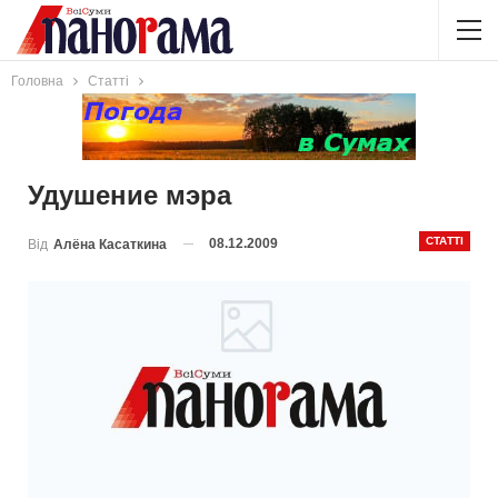
Головна
Статті
Удушение мэра
СТАТТІ
08.12.2009
Від
Алёна Касаткина