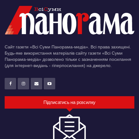
Сайт газети «Всі Суми Панорама-медіа». Всі права захищені.
Будь-яке використання матеріалів сайту газети «Всі Суми
Панорама-медіа» дозволено тільки c зазначенням посилання
(для інтернет-видань - гіперпосилання) на джерело.
Підписатись на розсилку