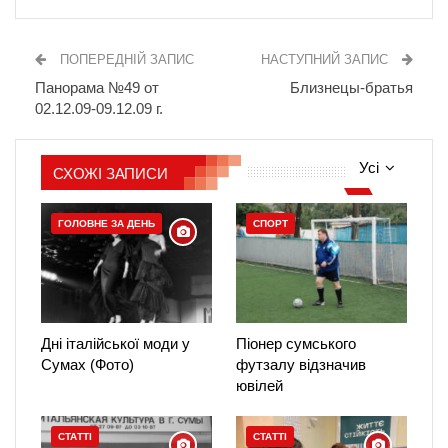
ПОПЕРЕДНІЙ ЗАПИС
НАСТУПНИЙ ЗАПИС
Панорама №49 от
Близнецы-братья
02.12.09-09.12.09 г.
Усі
СХОЖІ ЗАПИСИ
ГОЛОВНЕ ЗА ДЕНЬ
СПОРТ
Дні італійської моди у
Піонер сумського
Сумах (Фото)
футзалу відзначив
ювілей
СТАТТІ
СТАТТІ