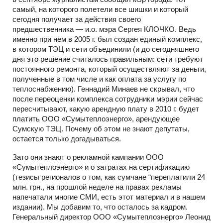
самый, на которого полетели все шишки и который
сегодня получает за действия своего
предшественника — и.о. мэра Сергея КЛОЧКО. Ведь
именно при нем в 2005 г. был создан единый комплекс,
в котором ТЭЦ и сети объединили (и до сегодняшнего
дня это решение считалось правильным: сети требуют
постоянного ремонта, который осуществляют за деньги,
полученные в том числе и как оплата за услугу по
теплоснабжению). Геннадий Минаев не скрывал, что
после переоценки комплекса сотрудники мэрии сейчас
пересчитывают, какую арендную плату в 2010 г. будет
платить ООО «Сумытеплоэнерго», арендующее
Сумскую ТЭЦ. Почему об этом не знают депутаты,
остается только догадываться.
Зато они знают о рекламной кампании ООО
«Сумытеплоэнерго» и о затратах на сертификацию
(тезисы регионалов о том, как сумчане “переплатили 24
млн. грн., на прошлой неделе на правах рекламы
напечатали многие СМИ, есть этот материал и в нашем
издании). Мы добавим то, что осталось за кадром.
Генеральный директор ООО «Сумытеплоэнерго» Леонид