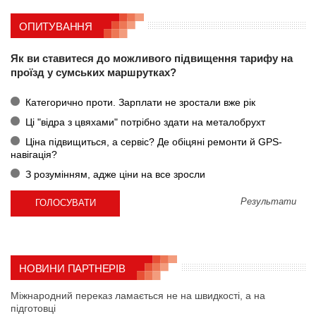
ОПИТУВАННЯ
Як ви ставитеся до можливого підвищення тарифу на
проїзд у сумських маршрутках?
Категорично проти. Зарплати не зростали вже рік
Ці "відра з цвяхами" потрібно здати на металобрухт
Ціна підвищиться, а сервіс? Де обіцяні ремонти й GPS-
навігація?
З розумінням, адже ціни на все зросли
Результати
НОВИНИ ПАРТНЕРІВ
Міжнародний переказ ламається не на швидкості, а на
підготовці