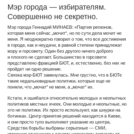
Мэр города — избирателям.
Совершенно не секретно.
Мэр города Геннадий МИНАЕВ: «Партия регионов,
которая меня сейчас „мочит“, но по сути дела мочит не
меня. Я неоднократно говорил о том, что все достижения
в городе, как и неудачи, в равной степени принадлежат
мэру и горсовету. Один без другого ничего доброго
и плохого не сделает. Большинство в горсовете
представлено фракцией БЮТ, и, естественно, без них не
пройдет ни одно решение.
Связка мэр-БЮТ замкнулась. Мне грустно, что в БЮТе
такие недальновидные политики, которые еще не
поняли, что „мочат“ не меня, а „мочат“ их.
Кстати, я ошибался относительно молодых и неопытных
политиков местных ячеек. Они молодые и неопытные, но
это не политики. Их просто используют, как шнурки на
ботинках. Центр принятия решений находится в Киеве,
и они просто тупо выполняют указание из центра.
Средства борьбы выбраны серьезные — СМИ,
имеющие отношение к одному народному депутату от