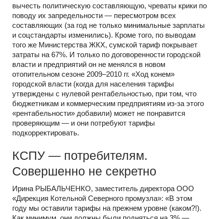
вычесть политическую составляющую, чреваты крики по
поводу их запредельности — пересмотром всех
составляющих (за год не только минимальные зарплаты
и соцстандарты изменились). Кроме того, по выводам
того же Министерства ЖКХ, сумской тариф покрывает
затраты на 67%. И только по договоренности городской
власти и предприятий он не менялся в новом
отопительном сезоне 2009–2010 гг. «Ход конем»
городской власти (когда для населения тарифы
утверждены с нулевой рентабельностью, при том, что
бюджетникам и коммерческим предприятиям из-за этого
«рентабельности» добавили) может не понравится
проверяющим — и они потребуют тарифы
подкорректировать.
КСПУ — потребителям.
Совершенно не секретно
Ирина РЫБАЛЬЧЕНКО, заместитель директора ООО
«Дирекция Котельной Северного промузла»: «В этом
году мы оставили тарифы на прежнем уровне (каком?!).
Как минимум, они должны были подняться на 3% —