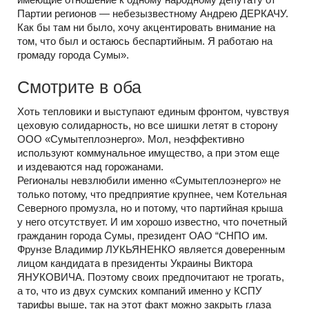
Партии регионов — небезызвестному Андрею ДЕРКАЧУ.
Как бы там ни было, хочу акцентировать внимание на
том, что был и остаюсь беспартийным. Я работаю на
громаду города Сумы».
Смотрите в оба
Хоть тепловики и выступают единым фронтом, чувствуя
цеховую солидарность, но все шишки летят в сторону
ООО «Сумытеплоэнерго». Мол, неэффективно
используют коммунальное имущество, а при этом еще
и издеваются над горожанами.
Регионалы невзлюбили именно «Сумытеплоэнерго» не
только потому, что предприятие крупнее, чем Котельная
Северного промузла, но и потому, что партийная крыша
у него отсутствует. И им хорошо известно, что почетный
гражданин города Сумы, президент ОАО “СНПО им.
Фрунзе Владимир ЛУКЬЯНЕНКО является доверенным
лицом кандидата в президенты Украины Виктора
ЯНУКОВИЧА. Поэтому своих предпочитают не трогать,
а то, что из двух сумских компаний именно у КСПУ
тарифы выше, так на этот факт можно закрыть глаза