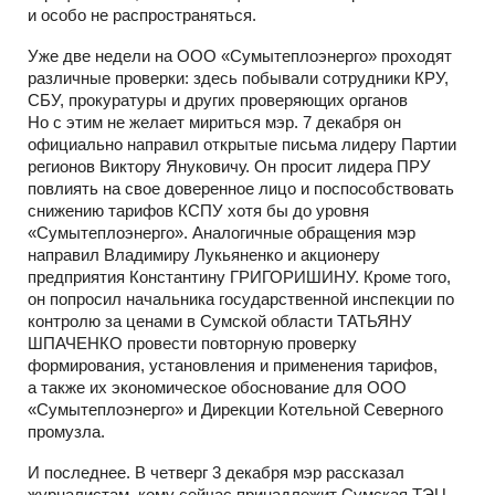
и особо не распространяться.
Уже две недели на ООО «Сумытеплоэнерго» проходят
различные проверки: здесь побывали сотрудники КРУ,
СБУ, прокуратуры и других проверяющих органов
Но с этим не желает мириться мэр. 7 декабря он
официально направил открытые письма лидеру Партии
регионов Виктору Януковичу. Он просит лидера ПРУ
повлиять на свое доверенное лицо и поспособствовать
снижению тарифов КСПУ хотя бы до уровня
«Сумытеплоэнерго». Аналогичные обращения мэр
направил Владимиру Лукьяненко и акционеру
предприятия Константину ГРИГОРИШИНУ. Кроме того,
он попросил начальника государственной инспекции по
контролю за ценами в Сумской области ТАТЬЯНУ
ШПАЧЕНКО провести повторную проверку
формирования, установления и применения тарифов,
а также их экономическое обоснование для ООО
«Сумытеплоэнерго» и Дирекции Котельной Северного
промузла.
И последнее. В четверг 3 декабря мэр рассказал
журналистам, кому сейчас принадлежит Сумская ТЭЦ.