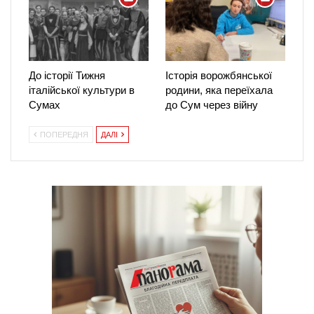
До історії Тижня
Історія ворожбянської
італійської культури в
родини, яка переїхала
Сумах
до Сум через війну
ПОПЕРЕДНЯ
ДАЛІ