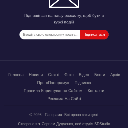
Підпишіться на нашу розсилку, щоб бути в
курсі подій
Підписатися
Головна
Новини
Статті
Фото
Відео
Блоги
Архів
Про «Панораму»
Підписка
Правила Користування Сайтом
Контакти
Реклама На Сайті
© 2026 - Панорама. Всі права захищені.
Створено з ♥ Сергієм Дудченко, веб студія
SDStudio