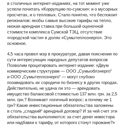
в столичных интернет-изданиях, на тот момент уже
успели почитать «Коррупцию по-сумски»: и о мусорных
просчетах, и о тепловых. Стало понятно, что беспокоит
регионалов: якобы самые высокие тарифы на тепло,
низкая арендная ставка при большой оценочной
стоимости комплекса Сумской ТЭЦ, отсутствие
«городской части» в долях «Сумытеплоэнерго». Это
основное.
4,5 часа провел мэр в прокуратуре, давая пояснения по
сути интересующих народных депутатов вопросов
Позволим процитировать интернет-издание: «Двум
коммерческим структурам — ООО „Сумыоблэнерго“
и ООО „Сумытеплоэнерго“ — могут глубоко
позавидовать их сородичи по бизнесу в других городах.
Действительно, не удача ли это — арендовать
имущество балансовой стоимостью 137 млн. грн. за 2,5
млн. грн.? Возникает логичный вопрос: а почему не 1
грн? Какие инвестиционные обязательства заложены
в столь „сладкий“ арендный договор? И за чей счет эти
обязательства выполняются: за счет денег инвестора
или надбавки к тарифу, от которого стонут горожане?»