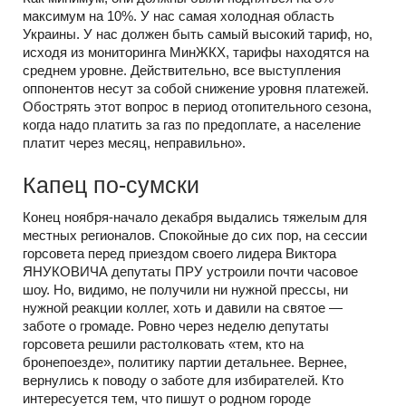
максимум на 10%. У нас самая холодная область
Украины. У нас должен быть самый высокий тариф, но,
исходя из мониторинга МинЖКХ, тарифы находятся на
среднем уровне. Действительно, все выступления
оппонентов несут за собой снижение уровня платежей.
Обострять этот вопрос в период отопительного сезона,
когда надо платить за газ по предоплате, а население
платит через месяц, неправильно».
Капец по-сумски
Конец ноября-начало декабря выдались тяжелым для
местных регионалов. Спокойные до сих пор, на сессии
горсовета перед приездом своего лидера Виктора
ЯНУКОВИЧА депутаты ПРУ устроили почти часовое
шоу. Но, видимо, не получили ни нужной прессы, ни
нужной реакции коллег, хоть и давили на святое —
заботе о громаде. Ровно через неделю депутаты
горсовета решили растолковать «тем, кто на
бронепоезде», политику партии детальнее. Вернее,
вернулись к поводу о заботе для избирателей. Кто
интересуется тем, что пишут о родном городе