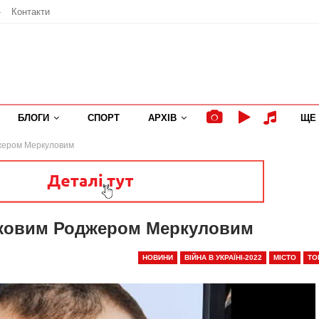
»
Контакти
БЛОГИ
СПОРТ
АРХІВ
ЩЕ
джером Меркуловим
ьковим Роджером Меркуловим
НОВИНИ
ВІЙНА В УКРАЇНІ-2022
МІСТО
ТО