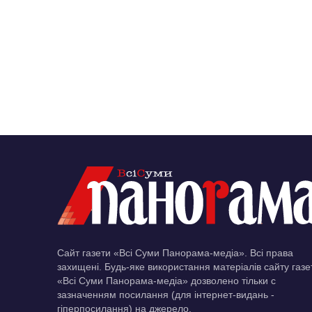
Сайт газети «Всі Суми Панорама-медіа». Всі права
захищені. Будь-яке використання матеріалів сайту газе
«Всі Суми Панорама-медіа» дозволено тільки c
зазначенням посилання (для інтернет-видань -
гіперпосилання) на джерело.