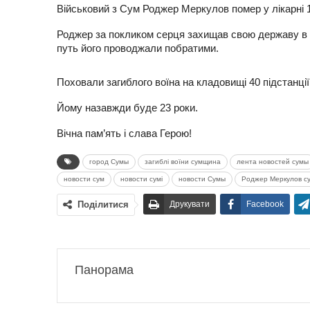
Військовий з Сум Роджер Меркулов помер у лікарні 1
Роджер за покликом серця захищав свою державу в 
путь його проводжали побратими.
Поховали загиблого воїна на кладовищі 40 підстанції
Йому назавжди буде 23 роки.
Вічна пам’ять і слава Герою!
город Сумы
загиблі воїни сумщина
лента новостей сумы
новости сум
новости сумі
новости Сумы
Роджер Меркулов су
Поділитися
Друкувати
Facebook
Панорама