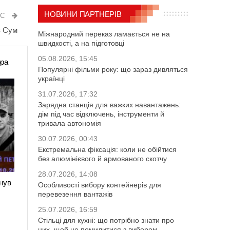
НОВИНИ ПАРТНЕРІВ
ИС
з Сум
Міжнародний переказ ламається не на
швидкості, а на підготовці
05.08.2026, 15:45
ора
Популярні фільми року: що зараз дивляться
українці
31.07.2026, 17:32
Зарядна станція для важких навантажень:
дім під час відключень, інструменти й
тривала автономія
30.07.2026, 00:43
Екстремальна фіксація: коли не обійтися
без алюмінієвого й армованого скотчу
28.07.2026, 14:08
нув
Особливості вибору контейнерів для
перевезення вантажів
25.07.2026, 16:59
Стільці для кухні: що потрібно знати про
них, щоб не помилитися з вибором