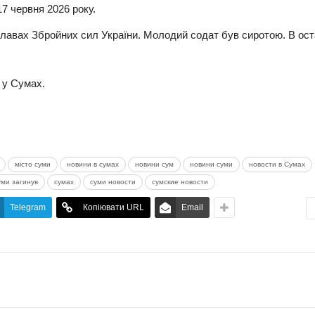
7 червня 2026 року.
лавах Збройних сил України. Молодий содат був сиротою. В ос
 у Сумах.
місто суми
новини в сумах
новини сум
новини суми
новости в Сумах
ми загинув
сумах
суми новости
сумские новости
Telegram
Копіювати URL
Email