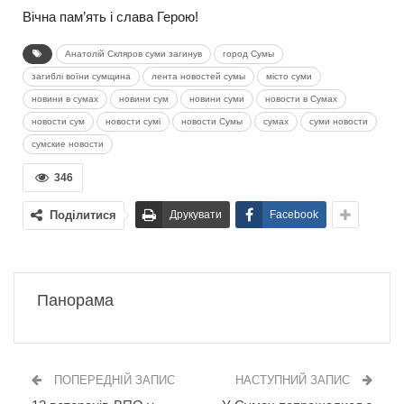
Вічна пам’ять і слава Герою!
Анатолій Скляров суми загинув
город Сумы
загиблі воїни сумщина
лента новостей сумы
місто суми
новини в сумах
новини сум
новини суми
новости в Сумах
новости сум
новости сумі
новости Сумы
сумах
суми новости
сумские новости
346
Поділитися
Друкувати
Facebook
Панорама
ПОПЕРЕДНІЙ ЗАПИС
НАСТУПНИЙ ЗАПИС