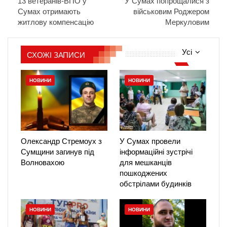
13 ветеранів-ВПО у
У Сумах попрощалися з
Сумах отримають
військовим Роджером
житлову компенсацію
Меркуловим
Усі
СХОЖІ ЗАПИСИ
НОВИНИ
НОВИНИ
Олександр Стремоух з
У Сумах провели
Сумщини загинув під
інформаційні зустрічі
Волновахою
для мешканців
пошкоджених
обстрілами будинків
НОВИНИ
НОВИНИ