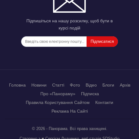
Підпишіться на нашу розсилку, щоб бути в
курсі подій
Підписатися
Головна
Новини
Статті
Фото
Відео
Блоги
Архів
Про «Панораму»
Підписка
Правила Користування Сайтом
Контакти
Реклама На Сайті
© 2026 - Панорама. Всі права захищені.
Створено з ♥ Сергієм Дудченко, веб студія
SDStudio