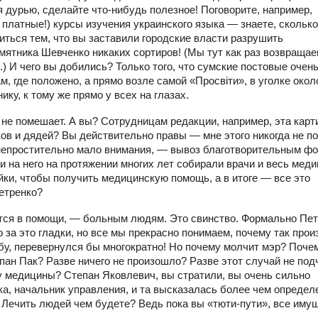
дурью, сделайте что-нибудь полезное! Поговорите, например,
 платные!) курсы изучения украинского языка — знаете, сколько
ться тем, что вы заставили городские власти разрушить
ятника Шевченко никаких сортиров! (Мы тут как раз возвраща
) И чего вы добились? Только того, что сумские постовые очен
м, где положено, а прямо возле самой «Просвіти», в уголке окол
ику, к тому же прямо у всех на глазах.
е помешает. А вы? Сотрудницам редакции, например, эта карт
ов и дядей? Вы действительно правы — мне этого никогда не по
непростительно мало внимания, — вывоз благотворительным ф
 на него на протяжении многих лет собирали врачи и весь мед
йки, чтобы получить медицинскую помощь, а в итоге — все это
етренко?
ется в помощи, — больным людям. Это свинство. Формально Пе
о за это гладки, но все мы прекрасно понимаем, почему так про
обу, перевернулся бы многократно! Но почему молчит мэр? Поче
ан Пак? Разве ничего не произошло? Разве этот случай не под
у медицины? Степан Яковлевич, вы стратили, вы очень сильно
ка, начальник управления, и та высказалась более чем определ
. Лечить людей чем будете? Ведь пока вы «тюти-пути», все иму