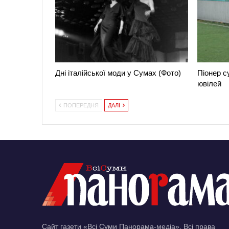
Дні італійської моди у Сумах (Фото)
Піонер с
ювілей
ПОПЕРЕДНЯ
ДАЛІ
Сайт газети «Всі Суми Панорама-медіа». Всі права