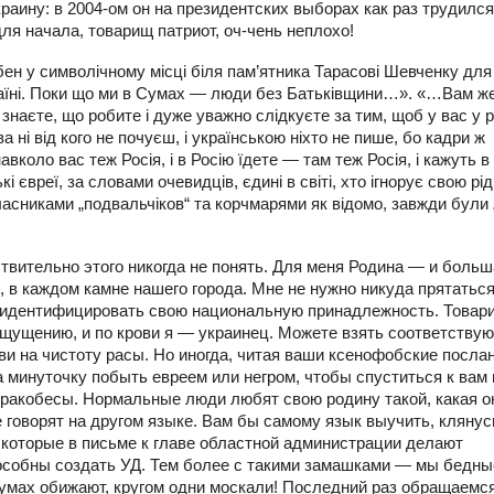
краину: в 2004-ом он на президентских выборах как раз трудился
я начала, товарищ патриот, оч-чень неплохо!
бен у символічному місці біля пам’ятника Тарасові Шевченку для 
раїні. Поки що ми в Сумах — люди без Батьківщини…». «…Вам же
 знаєте, що робите і дуже уважно слідкуєте за тим, щоб у вас у р
 ні від кого не почуєш, і українською ніхто не пише, бо кадри ж
коло вас теж Росія, і в Росію їдете — там теж Росія, і кажуть в 
і євреї, за словами очевидців, єдині в світі, хто ігнорує свою рі
власниками „подвальчіков“ та корчмарями як відомо, завжди були 
твительно этого никогда не понять. Для меня Родина — и больш
 в каждом камне нашего города. Мне не нужно никуда прятаться
и идентифицировать свою национальную принадлежность. Товар
оощущению, и по крови я — украинец. Можете взять соответству
ви на чистоту расы. Но иногда, читая ваши ксенофобские послан
 минуточку побыть евреем или негром, чтобы спуститься к вам 
ракобесы. Нормальные люди любят свою родину такой, какая он
е говорят на другом языке. Вам бы самому язык выучить, клянус
 которые в письме к главе областной администрации делают
пособны создать УД. Тем более с такими замашками — мы бедны
Сумах обижают, кругом одни москали! Последний раз обращаемс