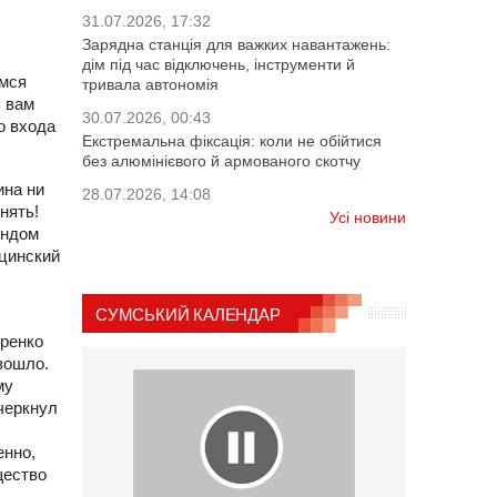
31.07.2026, 17:32
Зарядна станція для важких навантажень:
дім під час відключень, інструменти й
емся
тривала автономія
ь вам
30.07.2026, 00:43
о входа
Екстремальна фіксація: коли не обійтися
без алюмінієвого й армованого скотчу
ина ни
28.07.2026, 14:08
нять!
Усі новини
ондом
ицинский
СУМСЬКИЙ КАЛЕНДАР
тренко
изошло.
му
черкнул
енно,
щество