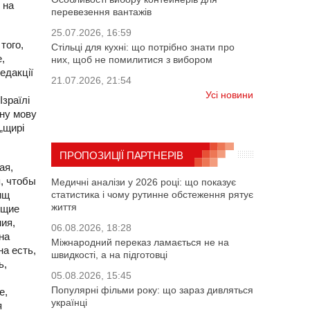
 на
перевезення вантажів
25.07.2026, 16:59
того,
Стільці для кухні: що потрібно знати про
,
них, щоб не помилитися з вибором
едакції
21.07.2026, 21:54
Усі новини
Ізраїлі
дну мову
„щирі
ПРОПОЗИЦІЇ ПАРТНЕРІВ
ая,
, чтобы
Медичні аналізи у 2026 році: що показує
ищ
статистика і чому рутинне обстеження рятує
життя
ющие
ия,
06.08.2026, 18:28
на
Міжнародний переказ ламається не на
а есть,
швидкості, а на підготовці
ь,
05.08.2026, 15:45
Популярні фільми року: що зараз дивляться
е,
українці
я