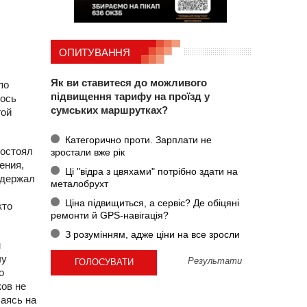
ОПИТУВАННЯ
Як ви ставитеся до можливого
по
підвищення тарифу на проїзд у
лось
сумських маршрутках?
гой
Категорично проти. Зарплати не
постоял
зростали вже рік
ения,
Ці "відра з цвяхами" потрібно здати на
 держал
металобрухт
Ціна підвищиться, а сервіс? Де обіцяні
кто
ремонти й GPS-навігація?
З розумінням, адже ціни на все зросли
м
чу
Результати
о
ков не
лаясь на