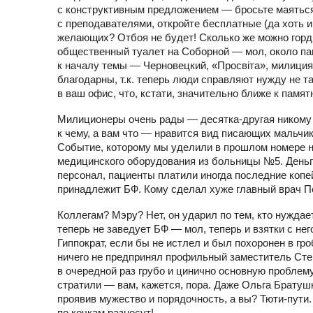
с конструктивным предложением — бросьте маяться 
с преподавателями, откройте бесплатные (да хоть и
желающих? Отбоя не будет! Сколько же можно горди
общественный туалет на Соборной — мол, около пам
к началу темы — Черновецкий, «Просвіта», милиция.
благодарны, т.к. теперь люди справляют нужду не та
в ваш офис, что, кстати, значительно ближе к памятн
Милиционеры очень рады — десятка-другая никому н
к чему, а вам что — нравится вид писающих мальчик
Событие, которому мы уделили в прошлом номере 
медицинского оборудования из больницы №5. Деньги
персонал, пациенты платили иногда последние копе
принадлежит БФ. Кому сделал хуже главный врач П
Коллегам? Мэру? Нет, он ударил по тем, кто нужда
теперь не заведует БФ — мол, теперь и взятки с нег
Гиппократ, если бы не истлел и был похоронен в гр
ничего не предпринял профильный заместитель Степ
в очередной раз грубо и цинично основную проблем
стратили — вам, кажется, пора. Даже Ольга Братуш
проявив мужество и порядочность, а вы? Тюти-пути
по кочкам разнесут!