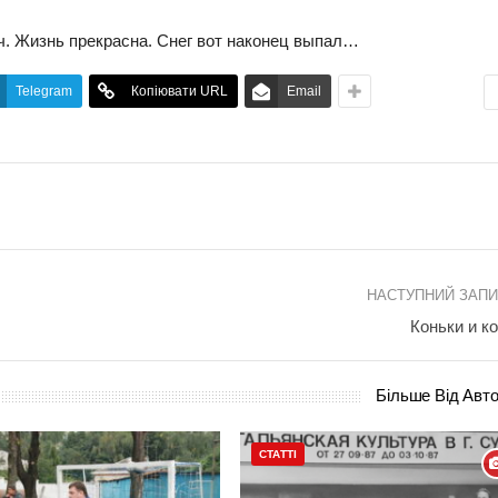
ч. Жизнь прекрасна. Снег вот наконец выпал…
Telegram
Копіювати URL
Email
НАСТУПНИЙ ЗАП
Коньки и к
Більше Від Авт
СТАТТІ