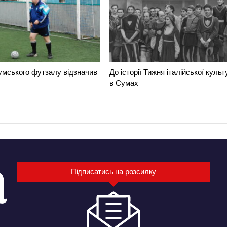
умського футзалу відзначив
До історії Тижня італійської культ
в Сумах
Підписатись на розсилку