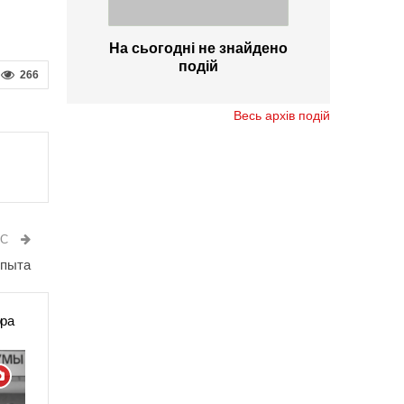
На сьогодні не знайдено
подій
266
Весь архів подій
ИС
опыта
ора