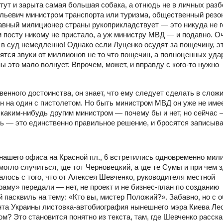
 тут и зарыта самая большая собака, а отнюдь не в личных разб
льевич министром транспорта или туризма, общественный резо
лавный милиционер страны рукоприкладствует — это никуда не г
 посту никому не пристало, а уж министру МВД — и подавно. О
в суд немедленно! Однако если Луценко осудят за пощечину, э
ятся звуки от миллионов не то что пощечин, а полноценных уд
ы это мало волнует. Впрочем, может, и вправду с кого-то нужно
венного достоинства, он знает, что ему следует сделать в сло
ин на один с пистолетом. Но быть министром МВД он уже не име
каким-нибудь другим министром — почему бы и нет, но сейчас —
ить — это единственно правильное решение, и бросятся записыв
ашего офиса на Красной пл., 6 встретились одновременно мил
огло случиться, где тот Черновецкий, а где те Сумы и при чем 
чалось с того, что от Алексея Шевченко, руководителя местной
аму» передали — нет, не проект и не бизнес-план по созданию
 пасквиль на тему: «Кто вы, мистер Положий?». Забавно, но с 
нта Украины листовка-автобиография нынешнего мэра Киева Ле
ом? Это становится понятно из текста, там, где Шевченко расска