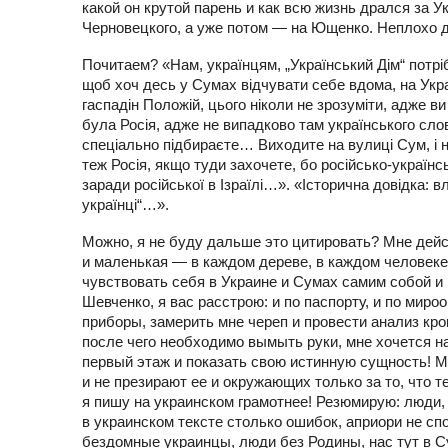
какой он крутой парень и как всю жизнь дрался за У
Черновецкого, а уже потом — на Ющенко. Неплохо дл
Почитаем? «Нам, українцям, „Український Дім“ потрі
щоб хоч десь у Сумах відчувати себе вдома, на Ук
гаспадін Положій, цього ніколи не зрозуміти, адже ви
була Росія, адже не випадково там українського слова
спеціально підбираєте… Виходите на вулиці Сум, і нав
теж Росія, якщо туди захочете, бо російсько-українськ
заради російської в Ізраїлі…». «Історична довідка: 
українці“…».
Можно, я не буду дальше это цитировать? Мне дейс
и маленькая — в каждом дереве, в каждом человеке,
чувствовать себя в Украине и Сумах самим собой 
Шевченко, я вас расстрою: и по паспорту, и по мир
приборы, замерить мне череп и провести анализ кро
после чего необходимо вымыть руки, мне хочется на
первый этаж и показать свою истинную сущность! М
и не презирают ее и окружающих только за то, что т
я пишу на украинском грамотнее! Резюмирую: люди,
в украинском тексте столько ошибок, априори не с
бездомные украинцы, люди без Родины, нас тут в 