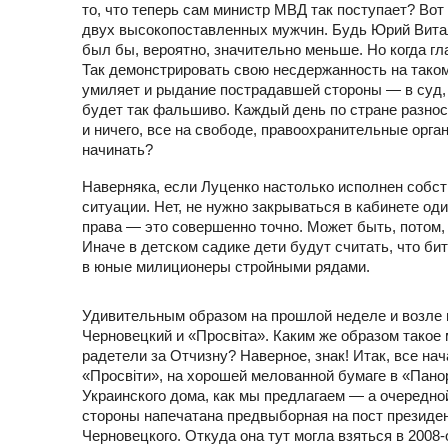
то, что теперь сам министр МВД так поступает? Вот
двух высокопоставленных мужчин. Будь Юрий Вита
был бы, вероятно, значительно меньше. Но когда г
Так демонстрировать свою несдержанность на таком
умиляет и рыдание пострадавшей стороны — в суд, 
будет так фальшиво. Каждый день по стране разнос
и ничего, все на свободе, правоохранительные орган
начинать?
Наверняка, если Луценко настолько исполнен собст
ситуации. Нет, не нужно закрываться в кабинете од
права — это совершенно точно. Может быть, потом, 
Иначе в детском садике дети будут считать, что б
в юные милиционеры стройными рядами.
Удивительным образом на прошлой неделе и возле н
Черновецкий и «Просвіта». Каким же образом такое м
радетели за Отчизну? Наверное, знак! Итак, все на
«Просвіти», на хорошей мелованной бумаге в «Панор
Украинского дома, как мы предлагаем — а очередной
стороны напечатана предвыборная на пост президе
Черновецкого. Откуда она тут могла взяться в 2008-