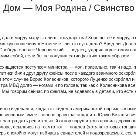
й Дом — Моя Родина / Свинство
дал в морду мэру столицы государства! Хорошо, не в морду, а 
ужскую пощечину!» Но меняет ли это суть дела? Вряд ли. Дове
вобода слова»: Черновецкий — подлец, ударил под столом но
самим собой, если бы не получил сатисфакцию таким образом.
осхищаются поступком министра — мол, правильно, так и надо, 
литики били друг другу фейсы после каждого взаимного оскорбл
в этом случае Борис Колесников, которого Луценко оскорблял и
тра МВД долго — ногами и по голове, так как с Колесникова все
 Мы говорим сейчас по фактам, не вдаваясь в детали, кто есть 
чно издевался, когда тот сидел в американской тюрьме с юны
 невиновным, имеет полное право засандалить Юрию Витальеви
жет завтра дать решительный отпор нарушителю правил дорожног
олове, ссылаясь на то, что тот — подлец (хотя некоторых гонщи
ерь спокойно могут избивать свидетелей и подозреваемых, ссы