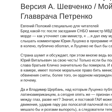
Версия А. Шевченко / Мо
Главврача Петренко
Евгений Положий специально для читателей
Бред какой-то: после заседания СНБО министр МВД 
морде — как уточняет сам министр, « …я дал ему м
слышать комментарии Юрия Луценко в программе «С
в колено, публично оболгал, и Луценко не был бы 
Страна шумит и обсуждает, при этом многие ведь в
Юрий Витальевич за свою честь! Только если бы по
слава братьев Кличко значительно бы померкла. И 
в камере, имеет полное моральное право бить минис
обвинения сняты, более того, он орденом награжден.
и почему.
Да и Владимир Щербань, над которым Луценко публи
латиноамериканцем, а сегодня опять же — признан
между глаз, разве нет? Значит, и постовой ГАИ мо
движения, ударив пару раз полосатой палочкой по г
мешало бы и розгами выпороть), а следователи теп