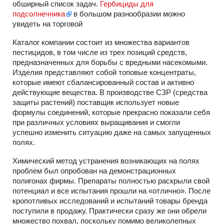
обширный список задач.
Гербициды для
подсолнечника
в большом разнообразии можно
увидеть на торговой
Каталог компании состоит из множества вариантов
пестицидов, в том числе из трех позиций средств,
предназначенных для борьбы с вредными насекомыми.
Изделия представляют собой топовые концентраты,
которые имеют сбалансированный состав и активно
действующие вещества. В производстве СЗР (средства
защиты растений) поставщик использует новые
формулы соединений, которые прекрасно показали себя
при различных условиях выращивания и смогли
успешно изменить ситуацию даже на самых запущенных
полях.
Химический метод устранения возникающих на полях
проблем был опробован на демонстрационных
полигонах фирмы. Препараты полностью раскрыли свой
потенциал и все испытания прошли на «‎отлично». После
кропотливых исследований и испытаний товары бренда
поступили в продажу. Практически сразу же они обрели
множество похвал, поскольку помимо великолепных