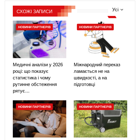
Усі
СХОЖІ ЗАПИСИ
НОВИНИ ПАРТНЕРІВ
НОВИНИ ПАРТНЕРІВ
Медичні аналізи у 2026
Міжнародний переказ
році: що показує
ламається не на
статистика і чому
швидкості, а на
рутинне обстеження
підготовці
рятує…
НОВИНИ ПАРТНЕРІВ
НОВИНИ ПАРТНЕРІВ