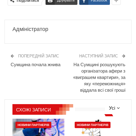
Поділитися
Друкувати
Facebook
Адміністратор
ПОПЕРЕДНІЙ ЗАПИС
НАСТУПНИЙ ЗАПИС
Сумщина почала жнива
На Сумщині розшукують
організатора афери з
«виграшем квартири», за
яку «переможниця»
віддала всі свої гроші
Усі
СХОЖІ ЗАПИСИ
НОВИНИ ПАРТНЕРІВ
НОВИНИ ПАРТНЕРІВ