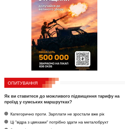
ОПИТУВАННЯ
Як ви ставитеся до можливого підвищення тарифу на
проїзд у сумських маршрутках?
Категорично проти. Зарплати не зростали вже рік
Ці "відра з цвяхами" потрібно здати на металобрухт