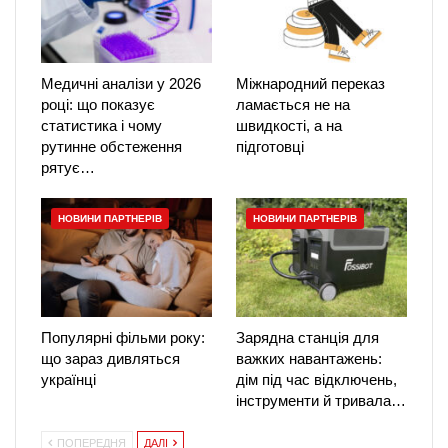
Медичні аналізи у 2026
Міжнародний переказ
році: що показує
ламається не на
статистика і чому
швидкості, а на
рутинне обстеження
підготовці
рятує…
НОВИНИ ПАРТНЕРІВ
НОВИНИ ПАРТНЕРІВ
Популярні фільми року:
Зарядна станція для
що зараз дивляться
важких навантажень:
українці
дім під час відключень,
інструменти й тривала…
ПОПЕРЕДНЯ
ДАЛІ