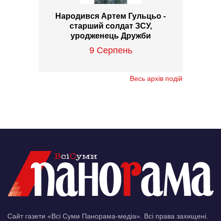
Народився Артем Гульцьо -
старший солдат ЗСУ,
уродженець Дружби
9 Серпень
Весь архів подій
Сайт газети «Всі Суми Панорама-медіа». Всі права захищені.