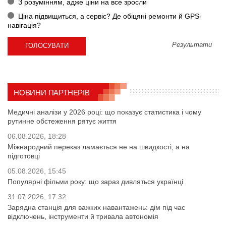
З розумінням, адже ціни на все зросли
Ціна підвищиться, а сервіс? Де обіцяні ремонти й GPS-
навігація?
Результати
НОВИНИ ПАРТНЕРІВ
Медичні аналізи у 2026 році: що показує статистика і чому
рутинне обстеження рятує життя
06.08.2026, 18:28
Міжнародний переказ ламається не на швидкості, а на
підготовці
05.08.2026, 15:45
Популярні фільми року: що зараз дивляться українці
31.07.2026, 17:32
Зарядна станція для важких навантажень: дім під час
відключень, інструменти й тривала автономія