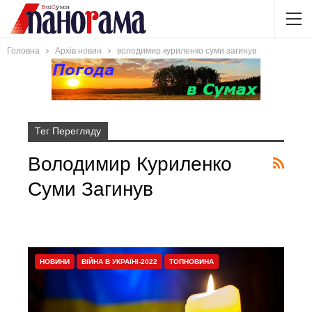
Головна
Архів новин
володимир куриленко суми загинув
Тег Перегляду
Володимир Куриленко
Суми Загинув
НОВИНИ
ВІЙНА В УКРАЇНІ-2022
ТОПНОВИНА