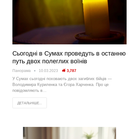
Сьогодні в Сумах проведуть в останню
путь двох полеглих воїнів
Панорама
10.03.2023
3,787
У Сумах сьогодні поховають двох загиблих бійців —
Володимира Куриленка та Єгора Харченка. Про це
повідомляють в…
ДЕТАЛЬНІШЕ...