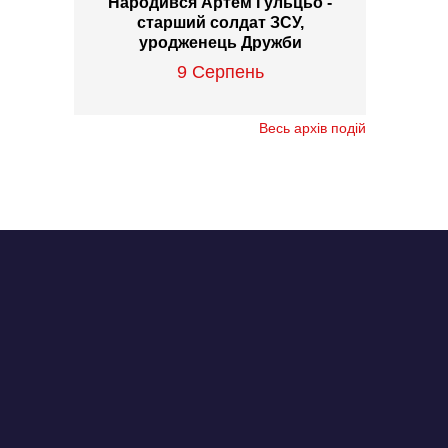
Народився Артем Гульцьо -
старший солдат ЗСУ,
уродженець Дружби
9 Серпень
Весь архів подій