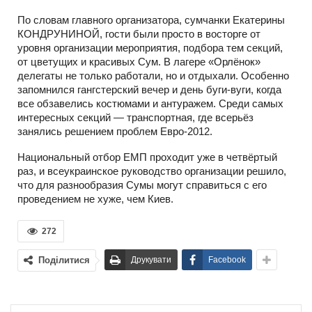
По словам главного организатора, сумчанки Екатерины
КОНДРУНИНОЙ, гости были просто в восторге от
уровня организации мероприятия, подбора тем секций,
от цветущих и красивых Сум. В лагере «Орлёнок»
делегаты не только работали, но и отдыхали. Особенно
запомнился гангстерский вечер и день буги-вуги, когда
все обзавелись костюмами и антуражем. Среди самых
интересных секций — транспортная, где всерьёз
занялись решением проблем Евро-2012.
Национальный отбор ЕМП проходит уже в четвёртый
раз, и всеукраинское руководство организации решило,
что для разнообразия Сумы могут справиться с его
проведением не хуже, чем Киев.
272
Поділитися
Друкувати
Facebook