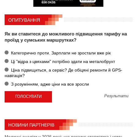
ОПИТУВАННЯ
Як ви ставитеся до можливого підвищення тарифу на
проїзд у сумських маршрутках?
Категорично проти. Зарплати не зростали вже рік
Ці "відра з цвяхами" потрібно здати на металобрухт
Ціна підвищиться, а сервіс? Де обіцяні ремонти й GPS-
навігація?
З розумінням, адже ціни на все зросли
Результати
НОВИНИ ПАРТНЕРІВ
Медичні аналізи у 2026 році: що показує статистика і чому