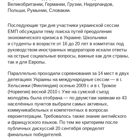
Великобритании, Германии, Грузии, Нидерландов,
Польши, Румынии, Словакии.
Последующие три дня участники украинской сессии
ЕМП обсуждали тему поиска путей преодоления
экономического кризиса в Украине. Школьники
и студенты в возрасте от 16 до 20 лет в комитетах под
руководством иностранных модераторов искали ответы
на острые социальные вопросы, важные как для страны,
так и для Европы.
Параллельно проходили соревнования за 14 мест в двух
делегациях Украины на международные сессии — в г.
Хельсинки (Финляндия) осенью 2009 г. и в г. Тромзе
(Норвегия) весной 2010 г. Уже на сумской съезд
молодёжь была отобрана — по двумстам заявкам из 43
населённых пунктов выбрали самых активных,
коммуникабельных и компетентных в вопросах
евроинтеграции. Требовалось также знание английского
и французского языков. По тем же критериям после
публичных дискуссий 20 сентября определят
финальных победителей.