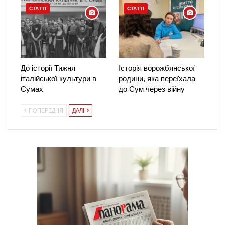
СТАТТІ
СТАТТІ
До історії Тижня
Історія ворожбянської
італійської культури в
родини, яка переїхала
Сумах
до Сум через війну
ПОПЕРЕДНЯ
ДАЛІ