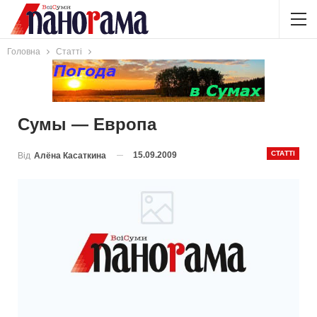
Головна
Статті
Сумы — Европа
СТАТТІ
15.09.2009
Від
Алёна Касаткина