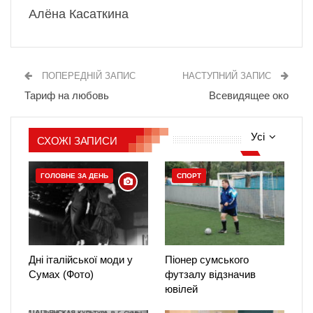
Алёна Касаткина
ПОПЕРЕДНІЙ ЗАПИС
НАСТУПНИЙ ЗАПИС
Тариф на любовь
Всевидящее око
Усі
СХОЖІ ЗАПИСИ
ГОЛОВНЕ ЗА ДЕНЬ
СПОРТ
Дні італійської моди у
Піонер сумського
Сумах (Фото)
футзалу відзначив
ювілей