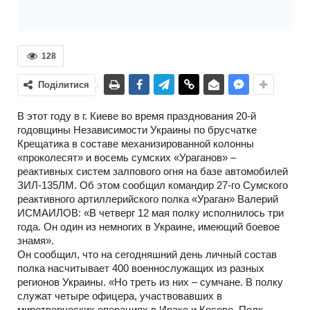
128
Поділитися
В этот году в г. Киеве во время празднования 20-й
годовщины Независимости Украины по брусчатке
Крещатика в составе механизированной колонны
«проколесят» и восемь сумских «Ураганов» –
реактивных систем залпового огня на базе автомобилей
ЗИЛ-135ЛМ. Об этом сообщил командир 27-го Сумского
реактивного артиллерийского полка «Ураган» Валерий
ИСМАИЛОВ: «В четверг 12 мая полку исполнилось три
года. Он один из немногих в Украине, имеющий боевое
знамя».
Он сообщил, что на сегодняшний день личный состав
полка насчитывает 400 военнослужащих из разных
регионов Украины. «Но треть из них – сумчане. В полку
служат четыре офицера, участвовавших в
миротворческих операциях в Ираке и Косово. Полк