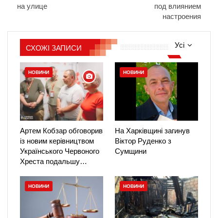
на улице
под влиянием
настроения
Усі
СХОЖІ ЗАПИСИ
НОВИНИ
НОВИНИ
Артем Кобзар обговорив
На Харківщині загинув
із новим керівництвом
Віктор Руденко з
Українського Червоного
Сумщини
Хреста подальшу…
НОВИНИ
НОВИНИ