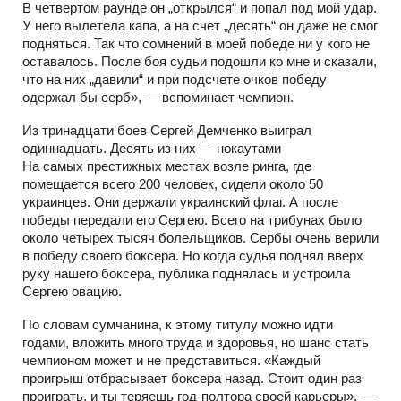
В четвертом раунде он „открылся“ и попал под мой удар.
У него вылетела капа, а на счет „десять“ он даже не смог
подняться. Так что сомнений в моей победе ни у кого не
оставалось. После боя судьи подошли ко мне и сказали,
что на них „давили“ и при подсчете очков победу
одержал бы серб», — вспоминает чемпион.
Из тринадцати боев Сергей Демченко выиграл
одиннадцать. Десять из них — нокаутами
На самых престижных местах возле ринга, где
помещается всего 200 человек, сидели около 50
украинцев. Они держали украинский флаг. А после
победы передали его Сергею. Всего на трибунах было
около четырех тысяч болельщиков. Сербы очень верили
в победу своего боксера. Но когда судья поднял вверх
руку нашего боксера, публика поднялась и устроила
Сергею овацию.
По словам сумчанина, к этому титулу можно идти
годами, вложить много труда и здоровья, но шанс стать
чемпионом может и не представиться. «Каждый
проигрыш отбрасывает боксера назад. Стоит один раз
проиграть, и ты теряешь год-полтора своей карьеры», —