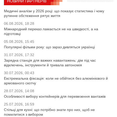
НОВИНИ ПАРТНЕРІВ
Медичні аналізи у 2026 році: що показує статистика і чому
рутинне обстеження рятує життя
06.08.2026, 18:28
Міжнародний переказ ламається не на швидкості, а на
підготовці
05.08.2026, 15:45
Популярні фільми року: що зараз дивляться українці
31.07.2026, 17:32
Зарядна станція для важких навантажень: дім під час
відключень, інструменти й тривала автономія
30.07.2026, 00:43
Екстремальна фіксація: коли не обійтися без алюмінієвого й
армованого скотчу
28.07.2026, 14:08
Особливості вибору контейнерів для перевезення вантажів
25.07.2026, 16:59
Стільці для кухні: що потрібно знати про них, щоб не
помилитися з вибором