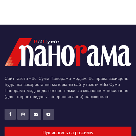
Сайт газети «Всі Суми Панорама-медіа». Всі права захищені.
Будь-яке використання матеріалів сайту газети «Всі Суми
Панорама-медіа» дозволено тільки c зазначенням посилання
(для інтернет-видань - гіперпосилання) на джерело.
Підписатись на розсилку