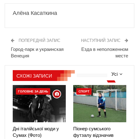
Алёна Касаткина
ПОПЕРЕДНІЙ ЗАПИС
НАСТУПНИЙ ЗАПИС
Город-парк и украинская
Езда в неположенном
Венеция
месте
Усі
СХОЖІ ЗАПИСИ
ГОЛОВНЕ ЗА ДЕНЬ
СПОРТ
Дні італійської моди у
Піонер сумського
Сумах (Фото)
футзалу відзначив