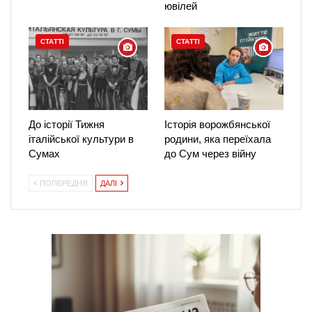
ювілей
СТАТТІ
СТАТТІ
До історії Тижня
Історія ворожбянської
італійської культури в
родини, яка переїхала
Сумах
до Сум через війну
ПОПЕРЕДНЯ
ДАЛІ