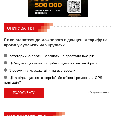
ОПИТУВАННЯ
Як ви ставитеся до можливого підвищення тарифу на
проїзд у сумських маршрутках?
Категорично проти. Зарплати не зростали вже рік
Ці "відра з цвяхами" потрібно здати на металобрухт
З розумінням, адже ціни на все зросли
Ціна підвищиться, а сервіс? Де обіцяні ремонти й GPS-
навігація?
Результати