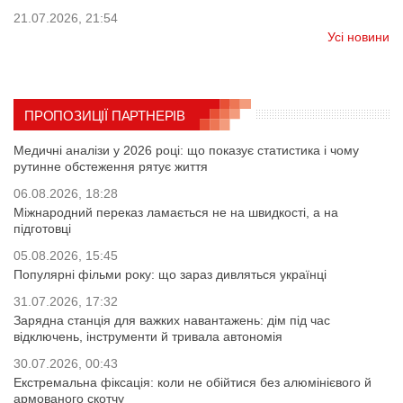
21.07.2026, 21:54
Усі новини
ПРОПОЗИЦІЇ ПАРТНЕРІВ
Медичні аналізи у 2026 році: що показує статистика і чому
рутинне обстеження рятує життя
06.08.2026, 18:28
Міжнародний переказ ламається не на швидкості, а на
підготовці
05.08.2026, 15:45
Популярні фільми року: що зараз дивляться українці
31.07.2026, 17:32
Зарядна станція для важких навантажень: дім під час
відключень, інструменти й тривала автономія
30.07.2026, 00:43
Екстремальна фіксація: коли не обійтися без алюмінієвого й
армованого скотчу