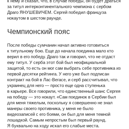
к нему и сказал, что, в случае победы, он будет драться
за титул интерконтинентального чемпиона с сербом
Драго ЯНУШЕВИЧЕМ. Сергей победил француза
нокаутом в шестом раунде.
Чемпионский пояс
После победы сумчанин начал активно готовиться
к титульному бою. Еще до начала поединка мало кто
верил в его победу. Драго так и говорил, что не отдаст
ему титул. У серба этот бой был неофициальной
защитой, то есть он мог сам выбрать себе противника из
первой десятки рейтинга. У него уже был подписан
контракт на бой в Лас-Вегасе, и серб рассчитывал, что
украинец для него — просто еще одна ступенька
в карьере. Все говорили, что единственный шанс Сергея
на победу — это нокаут. «Сам поединок в Сербии был
для меня тяжелым, поскольку я совершенно не знал
манеры своего противника, у меня не было
видеозаписей с его боями, он был для меня темной
лошадкой. Самым непростым был первый раунд.
Я буквально на ходу искал его слабые места.