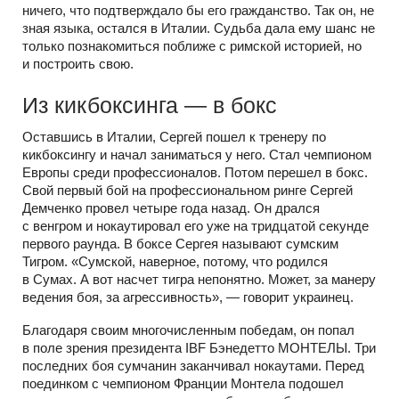
ничего, что подтверждало бы его гражданство. Так он, не
зная языка, остался в Италии. Судьба дала ему шанс не
только познакомиться поближе с римской историей, но
и построить свою.
Из кикбоксинга — в бокс
Оставшись в Италии, Сергей пошел к тренеру по
кикбоксингу и начал заниматься у него. Стал чемпионом
Европы среди профессионалов. Потом перешел в бокс.
Свой первый бой на профессиональном ринге Сергей
Демченко провел четыре года назад. Он дрался
с венгром и нокаутировал его уже на тридцатой секунде
первого раунда. В боксе Сергея называют сумским
Тигром. «Сумской, наверное, потому, что родился
в Сумах. А вот насчет тигра непонятно. Может, за манеру
ведения боя, за агрессивность», — говорит украинец.
Благодаря своим многочисленным победам, он попал
в поле зрения президента IBF Бэнедетто МОНТЕЛЫ. Три
последних боя сумчанин заканчивал нокаутами. Перед
поединком с чемпионом Франции Монтела подошел