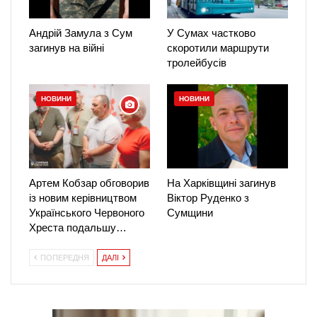
Андрій Замула з Сум
У Сумах частково
загинув на війні
скоротили маршрути
тролейбусів
НОВИНИ
НОВИНИ
Артем Кобзар обговорив
На Харківщині загинув
із новим керівництвом
Віктор Руденко з
Українського Червоного
Сумщини
Хреста подальшу…
ПОПЕРЕДНЯ
ДАЛІ