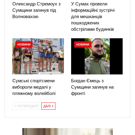
Олександр Стремоух з
У Сумах провели
Сумщини загинув під
інформаційні зустрічі
Волновахою
для мешканців
пошкоджених
обстрілами будинків
НОВИНИ
НОВИНИ
Сумські спортсмени
Богдан Ємець з
вибороли медалі у
Сумщини загинув на
пляжному волейболі
фронті
ПОПЕРЕДНЯ
ДАЛІ