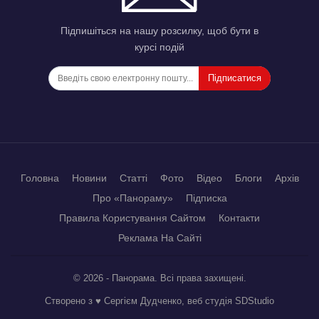
Підпишіться на нашу розсилку, щоб бути в
курсі подій
Підписатися
Головна
Новини
Статті
Фото
Відео
Блоги
Архів
Про «Панораму»
Підписка
Правила Користування Сайтом
Контакти
Реклама На Сайті
© 2026 - Панорама. Всі права захищені.
Створено з ♥ Сергієм Дудченко, веб студія
SDStudio