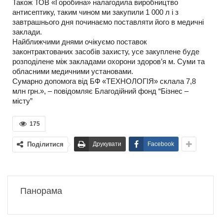
Також ТОВ «Горобина» налагодила виробництво
антисептику, таким чином ми закупили 1 000 л і з
завтрашнього дня починаємо поставляти його в медичні
заклади.
Найближчими днями очікуємо поставок
законтрактованих засобів захисту, усе закуплене буде
розподілене між закладами охорони здоров’я м. Суми та
обласними медичними установами.
Сумарно допомога від БФ «ТЕХНОЛОГІЯ» склала 7,8
млн грн.», – повідомляє Благодійний фонд “Бізнес –
місту”
175
Поділитися
Друкувати
Facebook
Панорама