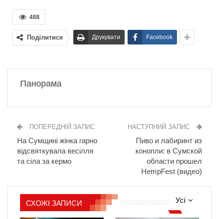
488
Поділитися
Друкувати
Facebook
Панорама
ПОПЕРЕДНІЙ ЗАПИС
НАСТУПНИЙ ЗАПИС
На Сумщині жінка гарно
Пиво и лабиринт из
відсвяткувала весілля
конопли: в Сумской
та сіла за кермо
области прошел
HempFest (видео)
Усі
СХОЖІ ЗАПИСИ