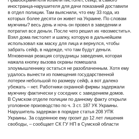
иностранца-нарушителя для дачи показаний доставили
в отдел полиции. Там выяснили, что ему 33 года, из
которых более десяти он живет на Украине. По словам
мужчины? весь день и ночь он провел в заведении и
потратил все деньги. После чего решил их «возместить».
Взял дома пистолет и шапку, которую в дальнейшем
использовал как маску для лица и вернулся, чтобы
забрать сейф, в надежде, что там будут деньги.
Мгновенная реакция сотрудницы заведения, которая
нажала кнопку вызова охраны помешала
злоумышленнику остаться не разоблаченным. Хотя ему
удалось вынести из помещения государственной
лотереи небольшой по размеру сейф, а вот далеко
убежать – нет. Работники охранной фирмы задержали
мужчину фактически у соседних с заведением домов.
В Сумском отделе полиции по данному факту открыли
уголовное производство по ч. 3 ст. 187 УК Украины.
Нарушитель задержан в порядке статья 208 УПК
Украины. За содеянное ему грозит до 12 лет лишения
свободы, – сообщает СК ГУ НП в Сумской области