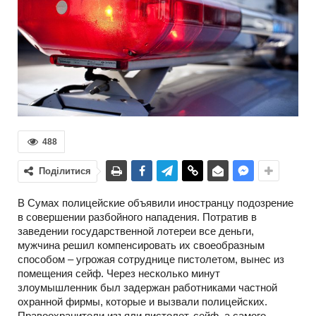
488
Поділитися
В Сумах полицейские объявили иностранцу подозрение
в совершении разбойного нападения. Потратив в
заведении государственной лотереи все деньги,
мужчина решил компенсировать их своеобразным
способом – угрожая сотруднице пистолетом, вынес из
помещения сейф. Через несколько минут
злоумышленник был задержан работниками частной
охранной фирмы, которые и вызвали полицейских.
Правоохранители изъяли пистолет, сейф, а самого