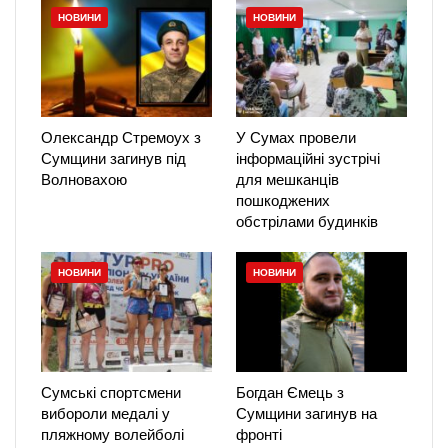
НОВИНИ
НОВИНИ
Олександр Стремоух з
У Сумах провели
Сумщини загинув під
інформаційні зустрічі
Волновахою
для мешканців
пошкоджених
обстрілами будинків
НОВИНИ
НОВИНИ
Сумські спортсмени
Богдан Ємець з
вибороли медалі у
Сумщини загинув на
пляжному волейболі
фронті