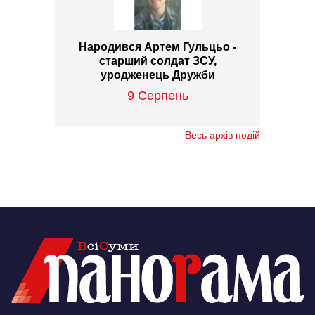
Народився Артем Гульцьо -
старший солдат ЗСУ,
уродженець Дружби
9 Серпень
Весь архів подій