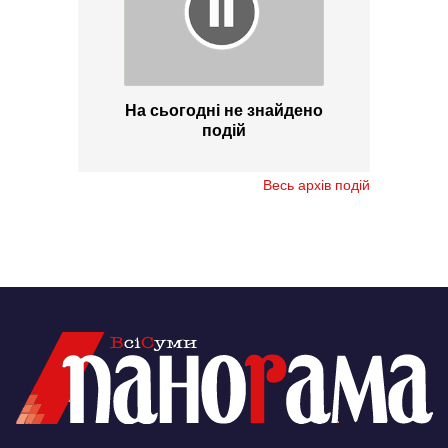
На сьогодні не знайдено
подій
Весь архів подій