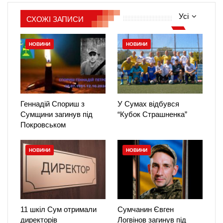
Усі
СХОЖІ ЗАПИСИ
НОВИНИ
НОВИНИ
Геннадій Спориш з
У Сумах відбувся
Сумщини загинув під
“Кубок Страшненка”
Покровськом
НОВИНИ
НОВИНИ
11 шкіл Сум отримали
Сумчанин Євген
директорів
Логвінов загинув під