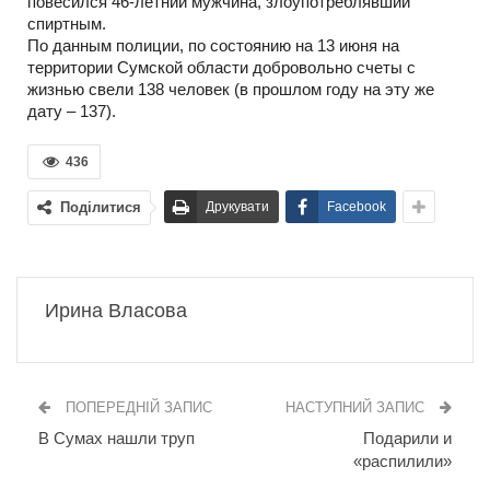
повесился 46-летний мужчина, злоупотреблявший
спиртным.
По данным полиции, по состоянию на 13 июня на
территории Сумской области добровольно счеты с
жизнью свели 138 человек (в прошлом году на эту же
дату – 137).
436
Поділитися
Друкувати
Facebook
Ирина Власова
ПОПЕРЕДНІЙ ЗАПИС
НАСТУПНИЙ ЗАПИС
В Сумах нашли труп
Подарили и
«распилили»