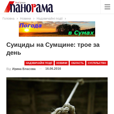
Головна
Новини
Надзвичайні події
Суициды на Сумщине: трое за
день
НАДЗВИЧАЙНІ ПОДІЇ
НОВИНИ
ОБЛАСТЬ
СУСПІЛЬСТВО
16.06.2016
Від
Ирина Власова