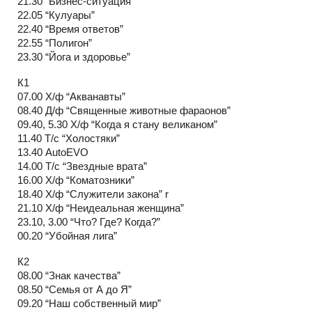
21.30 “Бизнес-ситуация”
22.05 “Кулуары”
22.40 “Время ответов”
22.55 “Полигон”
23.30 “Йога и здоровье”
К1
07.00 Х/ф “Акванавты”
08.40 Д/ф “Священные животные фараонов”
09.40, 5.30 Х/ф “Когда я стану великаном”
11.40 Т/с “Холостяки”
13.40 AutoEVO
14.00 Т/с “Звездные врата”
16.00 Х/ф “Коматозники”
18.40 Х/ф “Служители закона” r
21.10 Х/ф “Неидеальная женщина”
23.10, 3.00 “Что? Где? Когда?”
00.20 “Убойная лига”
К2
08.00 “Знак качества”
08.50 “Семья от А до Я”
09.20 “Наш собственный мир”