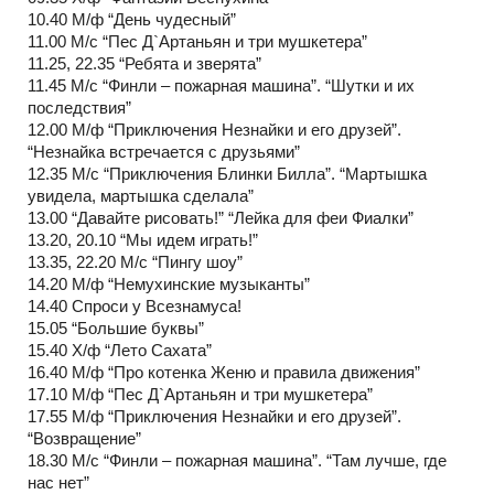
10.40 М/ф “День чудесный”
11.00 М/с “Пес Д`Артаньян и три мушкетера”
11.25, 22.35 “Ребята и зверята”
11.45 М/с “Финли – пожарная машина”. “Шутки и их
последствия”
12.00 М/ф “Приключения Незнайки и его друзей”.
“Незнайка встречается с друзьями”
12.35 М/с “Приключения Блинки Билла”. “Мартышка
увидела, мартышка сделала”
13.00 “Давайте рисовать!” “Лейка для феи Фиалки”
13.20, 20.10 “Мы идем играть!”
13.35, 22.20 М/с “Пингу шоу”
14.20 М/ф “Немухинские музыканты”
14.40 Спроси у Всезнамуса!
15.05 “Большие буквы”
15.40 Х/ф “Лето Сахата”
16.40 М/ф “Про котенка Женю и правила движения”
17.10 М/ф “Пес Д`Артаньян и три мушкетера”
17.55 М/ф “Приключения Незнайки и его друзей”.
“Возвращение”
18.30 М/с “Финли – пожарная машина”. “Там лучше, где
нас нет”