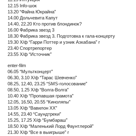
12.15 Info-шок
13.20 “Файна Юкрайна”
14.00 Дольчевита Капут
14.40, 22.20 Кто против блондинок?
16.00 Фабрика звезд 3
18.30 Фабрика звезд 3. Подготовка к гала-концерту
19.30 Х/ф “Гарри Поттер и узник Азкабана” r
23.40 Спортрепортер
23.55 Х/ф “Источник”
enter-film
06.05 “Мультконцерт”
06.30, 3.10 Х/ф “Тарас Шевченко”
08.25, 12.40, 23.25 “SMS-голосование”
08.50, 1.25 Х/ф “Волга-Волга”
10.40 Х/ф “Пропавшая грамота”
12.05, 16.50, 20.55 “Киноляпы”
13.05 Х/ф “Вавилон ХХ”
14.55, 23.40 “Саундтреки”
15.25, 17.25 Х/ф “Бумбараш”
18.50 Х/ф “Маленький Лорд Фаунтлерой”
21.30 Х/ф “Все в выигрыше” r