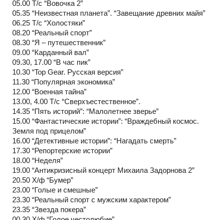
05.00 Т/с “Вовочка 2”
05.35 “Неизвестная планета”. “Завещание древних майя”
06.25 Т/с “Холостяки”
08.20 “Реальный спорт”
08.30 “Я – путешественник”
09.00 “Карданный вал”
09.30, 17.00 “В час пик”
10.30 “Top Gear. Русская версия”
11.30 “Популярная экономика”
12.00 “Военная тайна”
13.00, 4.00 Т/с “Сверхъестественное”.
14.35 “Пять историй”: “Малолетнее зверье”
15.00 “Фантастические истории”: “Враждебный космос.
Земля под прицелом”
16.00 “Детективные истории”: “Нагадать смерть”
17.30 “Репортерские истории”
18.00 “Неделя”
19.00 “Антикризисный концерт Михаила Задорнова 2”
20.50 Х/ф “Бумер”
23.00 “Голые и смешные”
23.30 “Реальный спорт с мужским характером”
23.35 “Звезда покера”
00.30 Х/ф “Голое честолюбие”