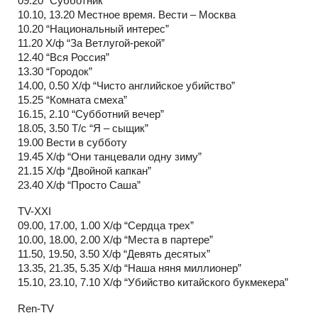
09.20 “Субботник”
10.10, 13.20 Местное время. Вести – Москва
10.20 “Национальный интерес”
11.20 Х/ф “За Ветлугой-рекой”
12.40 “Вся Россия”
13.30 “Городок”
14.00, 0.50 Х/ф “Чисто английское убийство”
15.25 “Комната смеха”
16.15, 2.10 “Субботний вечер”
18.05, 3.50 Т/с “Я – сыщик”
19.00 Вести в субботу
19.45 Х/ф “Они танцевали одну зиму”
21.15 Х/ф “Двойной капкан”
23.40 Х/ф “Просто Саша”
TV-XXI
09.00, 17.00, 1.00 Х/ф “Сердца трех”
10.00, 18.00, 2.00 Х/ф “Места в партере”
11.50, 19.50, 3.50 Х/ф “Девять десятых”
13.35, 21.35, 5.35 Х/ф “Наша няня миллионер”
15.10, 23.10, 7.10 Х/ф “Убийство китайского букмекера”
Ren-TV