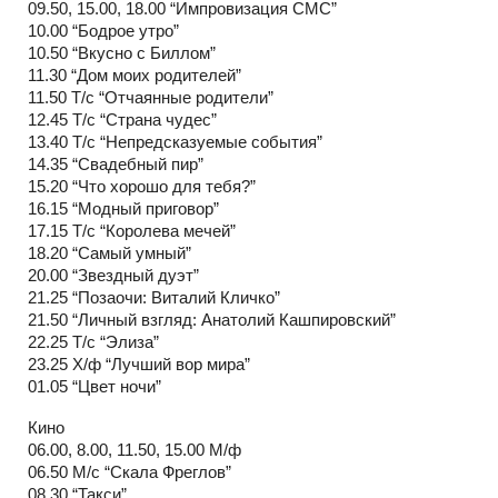
09.50, 15.00, 18.00 “Импровизация СМС”
10.00 “Бодрое утро”
10.50 “Вкусно с Биллом”
11.30 “Дом моих родителей”
11.50 Т/с “Отчаянные родители”
12.45 Т/с “Страна чудес”
13.40 Т/с “Непредсказуемые события”
14.35 “Свадебный пир”
15.20 “Что хорошо для тебя?”
16.15 “Модный приговор”
17.15 Т/с “Королева мечей”
18.20 “Самый умный”
20.00 “Звездный дуэт”
21.25 “Позаочи: Виталий Кличко”
21.50 “Личный взгляд: Анатолий Кашпировский”
22.25 Т/с “Элиза”
23.25 Х/ф “Лучший вор мира”
01.05 “Цвет ночи”
Кино
06.00, 8.00, 11.50, 15.00 М/ф
06.50 М/с “Скала Фреглов”
08.30 “Такси”