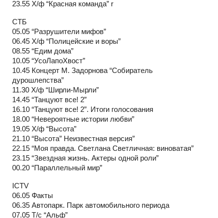
23.55 Х/ф “Красная команда” r
СТБ
05.05 “Разрушители мифов”
06.45 Х/ф “Полицейские и воры”
08.55 “Едим дома”
10.05 “УсоЛапоХвост”
10.45 Концерт М. Задорнова “Собиратель
дурошлепства”
11.30 Х/ф “Ширли-Мырли”
14.45 “Танцуют все! 2”
16.10 “Танцуют все! 2”. Итоги голосования
18.00 “Невероятные истории любви”
19.05 Х/ф “Высота”
21.10 “Высота” Неизвестная версия”
22.15 “Моя правда. Светлана Светличная: виноватая”
23.15 “Звездная жизнь. Актеры одной роли”
00.20 “Параллельный мир”
ICTV
06.05 Факты
06.35 Автопарк. Парк автомобильного периода
07.05 Т/с “Альф”