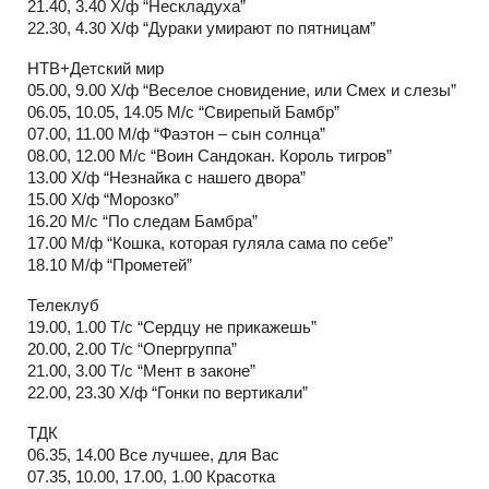
21.40, 3.40 Х/ф “Нескладуха”
22.30, 4.30 Х/ф “Дураки умирают по пятницам”
НТВ+Детский мир
05.00, 9.00 Х/ф “Веселое сновидение, или Смех и слезы”
06.05, 10.05, 14.05 М/с “Свирепый Бамбр”
07.00, 11.00 М/ф “Фаэтон – сын солнца”
08.00, 12.00 М/с “Воин Сандокан. Король тигров”
13.00 Х/ф “Незнайка с нашего двора”
15.00 Х/ф “Морозко”
16.20 М/с “По следам Бамбра”
17.00 М/ф “Кошка, которая гуляла сама по себе”
18.10 М/ф “Прометей”
Телеклуб
19.00, 1.00 Т/с “Сердцу не прикажешь”
20.00, 2.00 Т/с “Опергруппа”
21.00, 3.00 Т/с “Мент в законе”
22.00, 23.30 Х/ф “Гонки по вертикали”
ТДК
06.35, 14.00 Все лучшее, для Вас
07.35, 10.00, 17.00, 1.00 Красотка