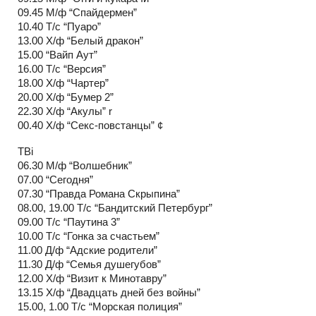
09.45 М/ф “Спайдермен”
10.40 Т/с “Пуаро”
13.00 Х/ф “Белый дракон”
15.00 “Вайп Аут”
16.00 Т/с “Версия”
18.00 Х/ф “Чартер”
20.00 Х/ф “Бумер 2”
22.30 Х/ф “Акулы” r
00.40 Х/ф “Секс-повстанцы” ¢
ТВi
06.30 М/ф “Волшебник”
07.00 “Сегодня”
07.30 “Правда Романа Скрыпина”
08.00, 19.00 Т/с “Бандитский Петербург”
09.00 Т/с “Паутина 3”
10.00 Т/с “Гонка за счастьем”
11.00 Д/ф “Адские родители”
11.30 Д/ф “Семья душегубов”
12.00 Х/ф “Визит к Минотавру”
13.15 Х/ф “Двадцать дней без войны”
15.00, 1.00 Т/с “Морская полиция”