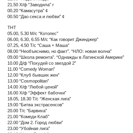
21.50 Х/ф “Заводила” r
00.20 “Камасутра” ¢
00.50 “Дао секса и любви” ¢
ТНТ
05.00, 5.30 М/с “Котопес”
06.00, 6.30, 6.55 М/с “Как говорит Джинджер”
07.25, 4.50 Т/с “Саша + Маша”
08.00 “Необъяснимо, но факт”. “НЛО: новая волна”
09.00 “Школа ремонта”. “Однажды в Латинской Америке”
10.00 Д/ф “Похудей со звездой 2”
11.00 “Comedy Woman”
12.00 “Клуб бывших жен”
13.00 “Cosmopolitan”
14.00 Х/ф “Любой ценой”
16.00 Х/ф “Эффект бабочки”
18.05, 18.30 Т/с “Женская лига”
19.00 “Битва экстрасенсов”
20.00 Т/с “Барвиха”
21.00 “Комеди Клаб”
22.00 “Дом 2. Город любви”
23.00 “Убойная лига”