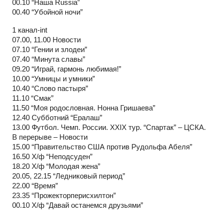
00.10 “Наша Russia”
00.40 “Убойной ночи”
1 канал-int
07.00, 11.00 Новости
07.10 “Гении и злодеи”
07.40 “Минута славы”
09.20 “Играй, гармонь любимая!”
10.00 “Умницы и умники”
10.40 “Слово пастыря”
11.10 “Смак”
11.50 “Моя родословная. Нонна Гришаева”
12.40 Субботний “Ералаш”
13.00 Футбол. Чемп. России. ХХIХ тур. “Спартак” – ЦСКА.
В перерыве – Новости
15.00 “Правительство США против Рудольфа Абеля”
16.50 Х/ф “Неподсуден”
18.20 Х/ф “Молодая жена”
20.05, 22.15 “Ледниковый период”
22.00 “Время”
23.35 “Прожекторперисхилтон”
00.10 Х/ф “Давай останемся друзьями”