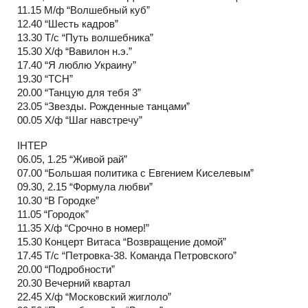
11.15 М/ф “Волшебный куб”
12.40 “Шесть кадров”
13.30 Т/с “Путь волшебника”
15.30 Х/ф “Вавилон н.э.”
17.40 “Я люблю Украину”
19.30 “ТСН”
20.00 “Танцую для тебя 3”
23.05 “Звезды. Рожденные танцами”
00.05 Х/ф “Шаг навстречу”
IНТЕР
06.05, 1.25 “Живой рай”
07.00 “Большая политика с Евгением Киселевым”
09.30, 2.15 “Формула любви”
10.30 “В Городке”
11.05 “Городок”
11.35 Х/ф “Срочно в номер!”
15.30 Концерт Витаса “Возвращение домой”
17.45 Т/с “Петровка-38. Команда Петровского”
20.00 “Подробности”
20.30 Вечерний квартал
22.45 Х/ф “Московский жиглоло”