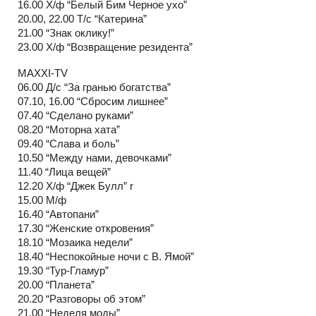
16.00 Х/ф “Белый Бим Черное ухо”
20.00, 22.00 Т/с “Катерина”
21.00 “Знак оклику!”
23.00 Х/ф “Возвращение резидента”
MAXXI-TV
06.00 Д/с “За гранью богатства”
07.10, 16.00 “Сбросим лишнее”
07.40 “Сделано руками”
08.20 “Моторна хата”
09.40 “Слава и боль”
10.50 “Между нами, девочками”
11.40 “Лица вещей”
12.20 Х/ф “Джек Булл” r
15.00 М/ф
16.40 “Автопани”
17.30 “Женские откровения”
18.10 “Мозаика недели”
18.40 “Неспокойные ночи с В. Ямой”
19.30 “Тур-Гламур”
20.00 “Планета”
20.20 “Разговоры об этом”
21.00 “Неделя моды”