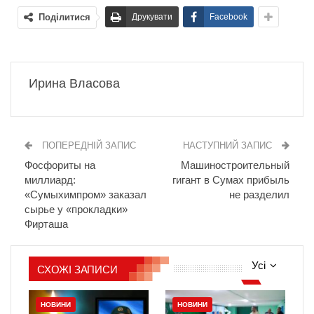
Поділитися
Друкувати
Facebook
Ирина Власова
ПОПЕРЕДНІЙ ЗАПИС
НАСТУПНИЙ ЗАПИС
Фосфориты на
Машиностроительный
миллиард:
гигант в Сумах прибыль
«Сумыхимпром» заказал
не разделил
сырье у «прокладки»
Фирташа
Усі
СХОЖІ ЗАПИСИ
НОВИНИ
НОВИНИ