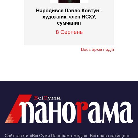
Народився Павло Ковтун -
художник, член НСХУ,
сумчанин
8 Серпень
Весь архів подій
Сайт газети «Всі Суми Панорама-медіа». Всі права захищені.