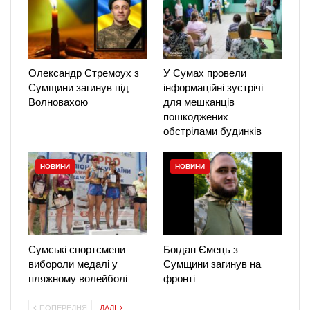
Олександр Стремоух з
У Сумах провели
Сумщини загинув під
інформаційні зустрічі
Волновахою
для мешканців
пошкоджених
обстрілами будинків
НОВИНИ
НОВИНИ
Сумські спортсмени
Богдан Ємець з
вибороли медалі у
Сумщини загинув на
пляжному волейболі
фронті
ПОПЕРЕДНЯ
ДАЛІ