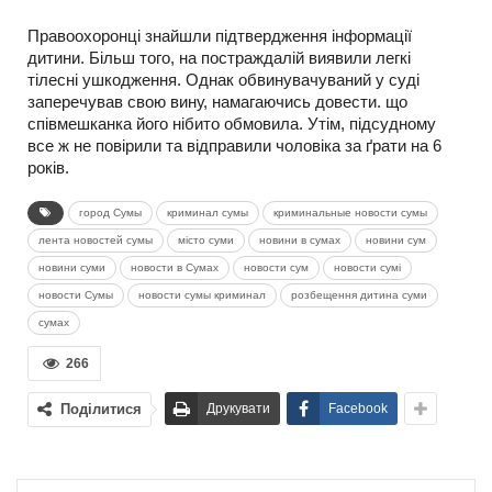
Правоохоронці знайшли підтвердження інформації
дитини. Більш того, на постраждалій виявили легкі
тілесні ушкодження. Однак обвинувачуваний у суді
заперечував свою вину, намагаючись довести. що
співмешканка його нібито обмовила. Утім, підсудному
все ж не повірили та відправили чоловіка за ґрати на 6
років.
город Сумы
криминал сумы
криминальные новости сумы
лента новостей сумы
місто суми
новини в сумах
новини сум
новини суми
новости в Сумах
новости сум
новости сумі
новости Сумы
новости сумы криминал
розбещення дитина суми
сумах
266
Поділитися
Друкувати
Facebook