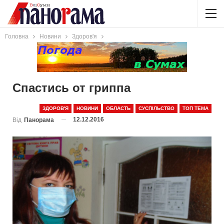
Головна
Новини
Здоров'я
Спастись от гриппа
ЗДОРОВ'Я
НОВИНИ
ОБЛАСТЬ
СУСПІЛЬСТВО
ТОП ТЕМА
12.12.2016
Від
Панорама