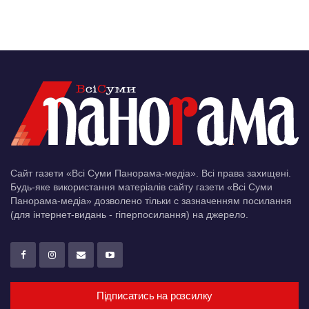
Сайт газети «Всі Суми Панорама-медіа». Всі права захищені.
Будь-яке використання матеріалів сайту газети «Всі Суми
Панорама-медіа» дозволено тільки c зазначенням посилання
(для інтернет-видань - гіперпосилання) на джерело.
Підписатись на розсилку