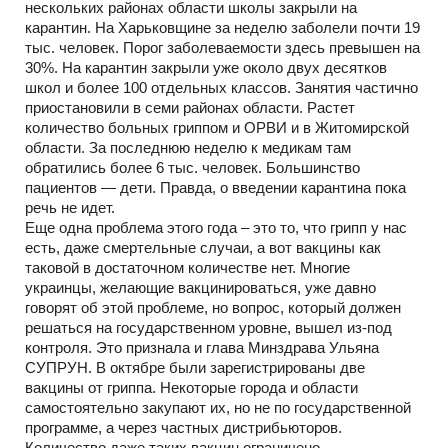
нескольких районах области школы закрыли на
карантин. На Харьковщине за неделю заболели почти 19
тыс. человек. Порог заболеваемости здесь превышен на
30%. На карантин закрыли уже около двух десятков
школ и более 100 отдельных классов. Занятия частично
приостановили в семи районах области. Растет
количество больных гриппом и ОРВИ и в Житомирской
области. За последнюю неделю к медикам там
обратились более 6 тыс. человек. Большинство
пациентов — дети. Правда, о введении карантина пока
речь не идет.
Еще одна проблема этого года – это то, что грипп у нас
есть, даже смертельные случаи, а вот вакцины как
таковой в достаточном количестве нет. Многие
украинцы, желающие вакцинироваться, уже давно
говорят об этой проблеме, но вопрос, который должен
решаться на государственном уровне, вышел из-под
контроля. Это признала и глава Минздрава Ульяна
СУПРУН. В октябре были зарегистрированы две
вакцины от гриппа. Некоторые города и области
самостоятельно закупают их, но не по государственной
программе, а через частных дистрибьюторов.
Количество даже таких вакцин ограничено.