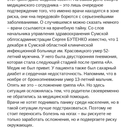
медицинского сотрудника – это лишь очередное
подтверждение того, что именно врачи находятся в зоне
риска, они «на передовой» борются с серьезнейшими
заболеваниями. О случившемся можно сказать немного
– врачи ссылаются на врачебную тайну. Со слов
начальника управления здравоохранения Сумской
облгосадминистрации Сергея БУТЕНКО известно, что 1
декабря в Сумской областной клинической
инфекционной больнице им. Красовицкого умер 52-
летний мужчина. У него была двусторонняя пневмония,
которая стала следующей стадией после гриппа «А».
Медик не был привит. У пациента также был сахарный
диабет и сердечная недостаточность. Напомним, что в
ноябре от бронхопневмонии умер 13-летний мальчик.
Опять же это – осложнение гриппа «А». Но здесь
ситуация осложнялась тем, что родители своевременно
не обратились за медицинской помощью.
Врачи не хотят поднимать панику среди населения, но в
такой ситуации лучше подстраховаться. Поэтому не
стоит переносить болезнь на ногах – вы рискуете не
только заработать осложнения, но и подвергаете риску
окружающих.