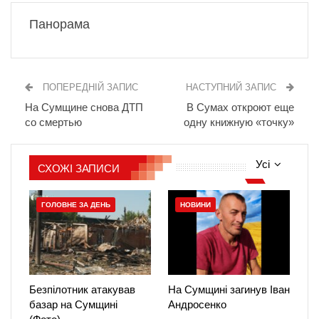
Панорама
ПОПЕРЕДНІЙ ЗАПИС
НАСТУПНИЙ ЗАПИС
На Сумщине снова ДТП
В Сумах откроют еще
со смертью
одну книжную «точку»
Усі
СХОЖІ ЗАПИСИ
ГОЛОВНЕ ЗА ДЕНЬ
НОВИНИ
Безпілотник атакував
На Сумщині загинув Іван
базар на Сумщині
Андросенко