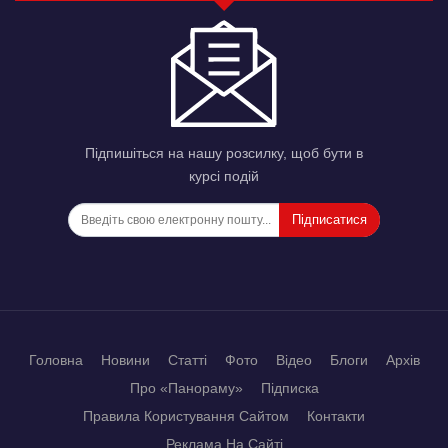
Підпишіться на нашу розсилку, щоб бути в
курсі подій
Підписатися
Головна
Новини
Статті
Фото
Відео
Блоги
Архів
Про «Панораму»
Підписка
Правила Користування Сайтом
Контакти
Реклама На Сайті