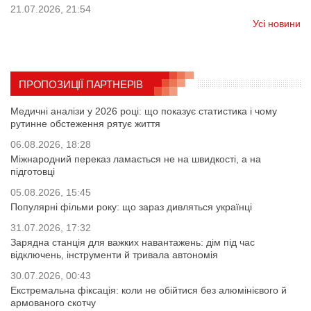
21.07.2026, 21:54
Усі новини
ПРОПОЗИЦІЇ ПАРТНЕРІВ
Медичні аналізи у 2026 році: що показує статистика і чому
рутинне обстеження рятує життя
06.08.2026, 18:28
Міжнародний переказ ламається не на швидкості, а на
підготовці
05.08.2026, 15:45
Популярні фільми року: що зараз дивляться українці
31.07.2026, 17:32
Зарядна станція для важких навантажень: дім під час
відключень, інструменти й тривала автономія
30.07.2026, 00:43
Екстремальна фіксація: коли не обійтися без алюмінієвого й
армованого скотчу