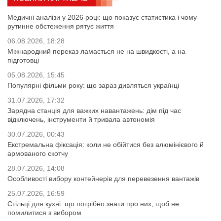
Медичні аналізи у 2026 році: що показує статистика і чому
рутинне обстеження рятує життя
06.08.2026, 18:28
Міжнародний переказ ламається не на швидкості, а на
підготовці
05.08.2026, 15:45
Популярні фільми року: що зараз дивляться українці
31.07.2026, 17:32
Зарядна станція для важких навантажень: дім під час
відключень, інструменти й тривала автономія
30.07.2026, 00:43
Екстремальна фіксація: коли не обійтися без алюмінієвого й
армованого скотчу
28.07.2026, 14:08
Особливості вибору контейнерів для перевезення вантажів
25.07.2026, 16:59
Стільці для кухні: що потрібно знати про них, щоб не
помилитися з вибором