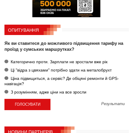
ОПИТУВАННЯ
Як ви ставитеся до можливого підвищення тарифу на
проїзд у сумських маршрутках?
Категорично проти. Зарплати не зростали вже рік
Ці "відра з цвяхами" потрібно здати на металобрухт
Ціна підвищиться, а сервіс? Де обіцяні ремонти й GPS-
навігація?
З розумінням, адже ціни на все зросли
Результати
НОВИНИ ПАРТНЕРІВ