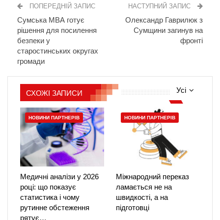
ПОПЕРЕДНІЙ ЗАПИС
НАСТУПНИЙ ЗАПИС
Сумська МВА готує
Олександр Гаврилюк з
рішення для посилення
Сумщини загинув на
безпеки у
фронті
старостинських округах
громади
Усі
СХОЖІ ЗАПИСИ
НОВИНИ ПАРТНЕРІВ
НОВИНИ ПАРТНЕРІВ
Медичні аналізи у 2026
Міжнародний переказ
році: що показує
ламається не на
статистика і чому
швидкості, а на
рутинне обстеження
підготовці
рятує…