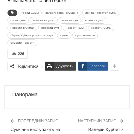
Вічна пам’ять і слава Герою!
город Сумы
загиблі воїни сумщина
лента новостей сумы
місто суми
новини в сумах
новини сум
новини суми
новости в Сумах
новости сум
новости сумі
новости Сумы
Сергій Рубель ромни загинув
сумах
суми новости
сумские новости
226
Поділитися
Друкувати
Facebook
Панорама
ПОПЕРЕДНІЙ ЗАПИС
НАСТУПНИЙ ЗАПИС
Сумчани виступають на
Валерій Курбет з