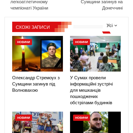
легкоатлетичному
Сумщини загинув на
чемпіонаті України
Донеччині
Усі
СХОЖІ ЗАПИСИ
НОВИНИ
НОВИНИ
Олександр Стремоух з
У Сумах провели
Сумщини загинув під
інформаційні зустрічі
Волновахою
для мешканців
пошкоджених
обстрілами будинків
НОВИНИ
НОВИНИ