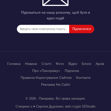
Підпишіться на нашу розсилку, щоб бути в
курсі подій
Підписатися
Головна
Новини
Статті
Фото
Відео
Блоги
Архів
Про «Панораму»
Підписка
Правила Користування Сайтом
Контакти
Реклама На Сайті
© 2026 - Панорама. Всі права захищені.
Створено з ♥ Сергієм Дудченко, веб студія
SDStudio