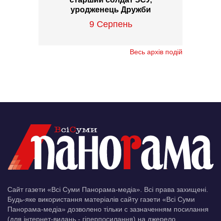
уродженець Дружби
9 Серпень
Весь архів подій
Сайт газети «Всі Суми Панорама-медіа». Всі права захищені.
Будь-яке використання матеріалів сайту газети «Всі Суми
Панорама-медіа» дозволено тільки c зазначенням посилання
(для інтернет-видань - гіперпосилання) на джерело.