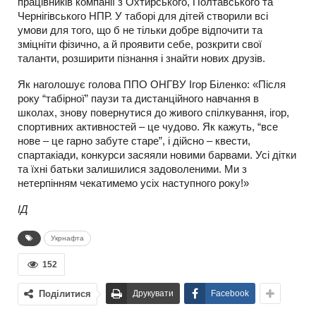
працівників компанії з Охтирського, Полтавського та
Чернігівського НПР. У таборі для дітей створили всі
умови для того, що б не тільки добре відпочити та
зміцніти фізично, а й проявити себе, розкрити свої
таланти, розширити пізнання і знайти нових друзів.
Як наголошує голова ППО ОНГВУ Ігор Біленко: «Після
року “табірної” паузи та дистанційного навчання в
школах, знову повернутися до живого спілкування, ігор,
спортивних активностей – це чудово. Як кажуть, “все
нове – це гарно забуте старе”, і дійсно – квести,
спартакіади, конкурси засяяли новими барвами. Усі дітки
та їхні батьки залишилися задоволеними. Ми з
нетерпінням чекатимемо усіх наступного року!»
ІД
Укрнафта
152
Поділитися
Друкувати
Facebook