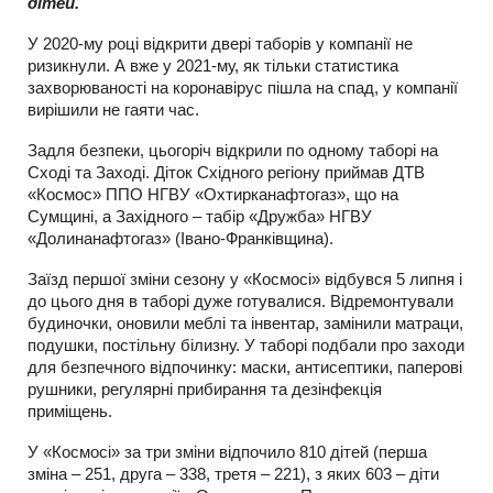
дітей.
У 2020-му році відкрити двері таборів у компанії не
ризикнули. А вже у 2021-му, як тільки статистика
захворюваності на коронавірус пішла на спад, у компанії
вирішили не гаяти час.
Задля безпеки, цьогоріч відкрили по одному таборі на
Сході та Заході. Діток Східного регіону приймав ДТВ
«Космос» ППО НГВУ «Охтирканафтогаз», що на
Сумщині, а Західного – табір «Дружба» НГВУ
«Долинанафтогаз» (Івано-Франківщина).
Заїзд першої зміни сезону у «Космосі» відбувся 5 липня і
до цього дня в таборі дуже готувалися. Відремонтували
будиночки, оновили меблі та інвентар, замінили матраци,
подушки, постільну білизну. У таборі подбали про заходи
для безпечного відпочинку: маски, антисептики, паперові
рушники, регулярні прибирання та дезінфекція
приміщень.
У «Космосі» за три зміни відпочило 810 дітей (перша
зміна – 251, друга – 338, третя – 221), з яких 603 – діти