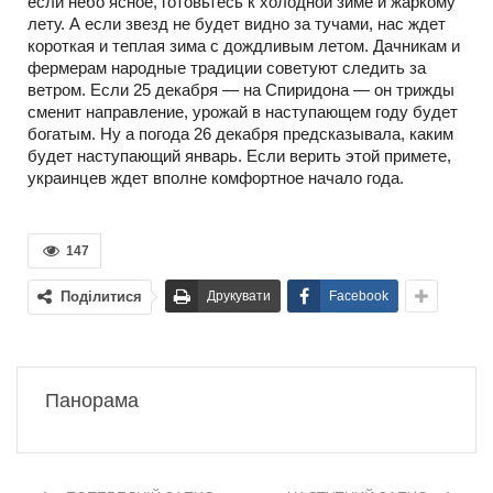
если небо ясное, готовьтесь к холодной зиме и жаркому
лету. А если звезд не будет видно за тучами, нас ждет
короткая и теплая зима с дождливым летом. Дачникам и
фермерам народные традиции советуют следить за
ветром. Если 25 декабря — на Спиридона — он трижды
сменит направление, урожай в наступающем году будет
богатым. Ну а погода 26 декабря предсказывала, каким
будет наступающий январь. Если верить этой примете,
украинцев ждет вполне комфортное начало года.
147
Поділитися
Друкувати
Facebook
Панорама