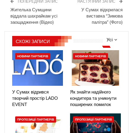
ПОПЕРЕДНІЙ ЗАПИС
НАСТУПНИЙ ЗАПИС
Жителька Сумщини
У Сумах відкрилася
віддала шахрайкам усі
виставка “Зимова
заощадження (Відео)
палітра” (Фото)
Усі
СХОЖІ ЗАПИСИ
НОВИНИ ПАРТНЕРІВ
НОВИНИ ПАРТНЕРІВ
У Сумах відрився
Як знайти надійного
творчий простір LADO
кондитера та уникнути
EVENT
поширених помилок
ПРОПОЗИЦІЇ ПАРТНЕРІВ
ПРОПОЗИЦІЇ ПАРТНЕРІВ