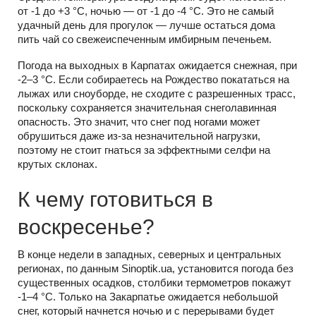
от -1 до +3 °С, ночью — от -1 до -4 °С. Это не самый
удачный день для прогулок — лучше остаться дома
пить чай со свежеиспеченным имбирным печеньем.
Погода на выходных в Карпатах ожидается снежная, при
-2–3 °С. Если собираетесь на Рождество покататься на
лыжах или сноуборде, не сходите с разрешенных трасс,
поскольку сохраняется значительная снеголавинная
опасность. Это значит, что снег под ногами может
обрушиться даже из-за незначительной нагрузки,
поэтому не стоит гнаться за эффектными селфи на
крутых склонах.
К чему готовиться в
воскресенье?
В конце недели в западных, северных и центральных
регионах, по данным Sinoptik.ua, установится погода без
существенных осадков, столбики термометров покажут
-1–4 °С. Только на Закарпатье ожидается небольшой
снег, который начнется ночью и с перерывами будет