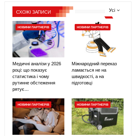
Усі
СХОЖІ ЗАПИСИ
НОВИНИ ПАРТНЕРІВ
НОВИНИ ПАРТНЕРІВ
Медичні аналізи у 2026
Міжнародний переказ
році: що показує
ламається не на
статистика і чому
швидкості, а на
рутинне обстеження
підготовці
рятує…
НОВИНИ ПАРТНЕРІВ
НОВИНИ ПАРТНЕРІВ