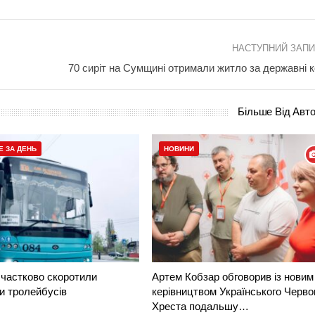
НАСТУПНИЙ ЗАП
70 сиріт на Сумщині отримали житло за державні 
Більше Від Авт
Е ЗА ДЕНЬ
НОВИНИ
частково скоротили
Артем Кобзар обговорив із новим
и тролейбусів
керівництвом Українського Черво
Хреста подальшу…