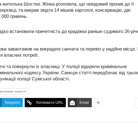
на жителька Шостки. Жінка розповіла, що невідомий проник до її
рхівці, та викрав звідти 14 мішків картоплі, консервацію, дві
 000 гривень.
дко встановили причетність до крадіжки раніше судимого 26-річ
ки завантажив на викрадені санчата та перевіз у надійне місце.
я власних потреб.
чі та повернули їх власниці. У поліції відкрили кримінальне
мінального кодексу України. Санкція статті передбачає від трьо
нікації поліції Сумської області.
панорама новости
Telegram
Копіювати URL
Email