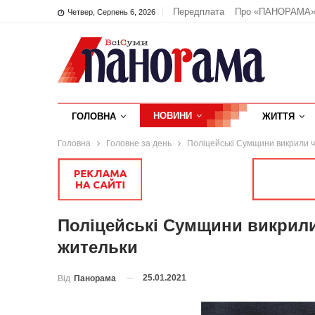
Передплата
Про «ПАНОРАМА
Четвер, Серпень 6, 2026
НОВИНИ
ГОЛОВНА
ЖИТТЯ
Головна
Головне за день
Поліцейські Сумщини викрили чо
Поліцейські Сумщини викрили 
жительки
25.01.2021
Від
Панорама