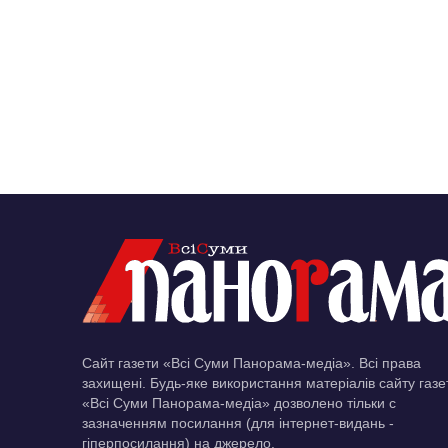
Сайт газети «Всі Суми Панорама-медіа». Всі права
захищені. Будь-яке використання матеріалів сайту газе
«Всі Суми Панорама-медіа» дозволено тільки c
зазначенням посилання (для інтернет-видань -
гіперпосилання) на джерело.