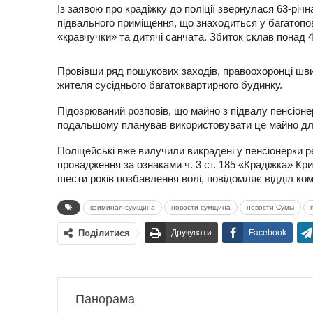
Із заявою про крадіжку до поліції звернулася 63-річ
підвального приміщення, що знаходиться у багатопове
«кравчучки» та дитячі санчата. Збиток склав понад 4
Провівши ряд пошукових заходів, правоохоронці шви
жителя сусіднього багатоквартирного будинку.
Підозрюваний розповів, що майно з підвалу пенсіонер
подальшому планував використовувати це майно дл
Поліцейські вже вилучили викрадені у пенсіонерки ре
провадження за ознаками ч. 3 ст. 185 «Крадіжка» Кри
шести років позбавлення волі, повідомляє відділ кому
криминал сумщина
новости сумщина
новости Сумы
Поділитися
Друкувати
Facebook
Панорама