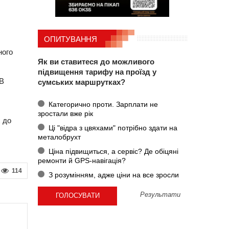
ОПИТУВАННЯ
ного
Як ви ставитеся до можливого
підвищення тарифу на проїзд у
 В
сумських маршрутках?
Категорично проти. Зарплати не
зростали вже рік
х до
Ці "відра з цвяхами" потрібно здати на
металобрухт
Ціна підвищиться, а сервіс? Де обіцяні
ремонти й GPS-навігація?
114
З розумінням, адже ціни на все зросли
Результати