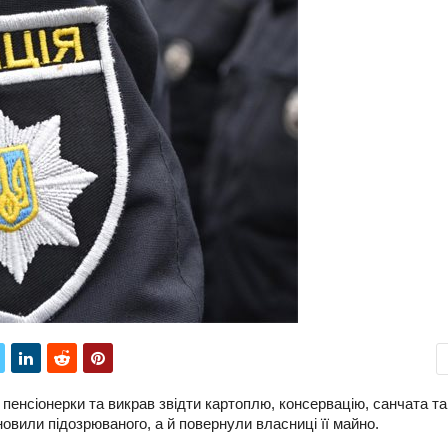
пенсіонерки та викрав звідти картоплю, консервацію, санчата та
новили підозрюваного, а й повернули власниці її майно.