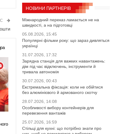
НОВИНИ ПАРТНЕРІВ
Міжнародний переказ ламається не на
ИС
швидкості, а на підготовці
кошти
05.08.2026, 15:45
Популярні фільми року: що зараз дивляться
українці
ора
31.07.2026, 17:32
Зарядна станція для важких навантажень:
дім під час відключень, інструменти й
тривала автономія
30.07.2026, 00:43
Екстремальна фіксація: коли не обійтися
без алюмінієвого й армованого скотчу
28.07.2026, 14:08
Особливості вибору контейнерів для
перевезення вантажів
25.07.2026, 16:59
ного
Стільці для кухні: що потрібно знати про
них, щоб не помилитися з вибором