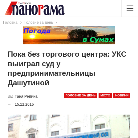
Головна
Головне за день
Пока без торгового центра: УКС
выиграл суд у
предпринимательницы
Дашутиной
ГОЛОВНЕ ЗА ДЕНЬ
МІСТО
НОВИНИ
Від
Таня Репина
15.12.2015