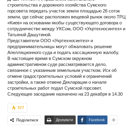
строительства и дорожного хозяйства Сумского
горсовета передать участок земли площадью 26 соток
земли, где сейчас расположен вещевой рынок около ТРЦ
«Киев» на основании якобы существующего договора о
сотрудничестве между УКСом, ООО «Укртехносинтез» и
Татьяной Дашутиной.
Представители ООО «Укртехносинтез» и
предпринимательницы могут обжаловать решение
Апелляционного суда и подать кассационную жалобу.
В настоящее время в Сумском окружном
административном суде рассматривается дело,
связанное с указанным земельным участком. Иск об
отмене градостроительных условий и ограничений
застройки, а также отмене Декларации о начале
строительных работ подал Сумской горсовет.
Следующее заседание назначено на 23 декабря в 14.30
577
Поділитися
Друкувати
Facebook