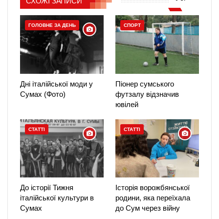
СХОЖІ ЗАПИСИ
ГОЛОВНЕ ЗА ДЕНЬ
СПОРТ
Дні італійської моди у
Піонер сумського
Сумах (Фото)
футзалу відзначив
ювілей
СТАТТІ
СТАТТІ
До історії Тижня
Історія ворожбянської
італійської культури в
родини, яка переїхала
Сумах
до Сум через війну