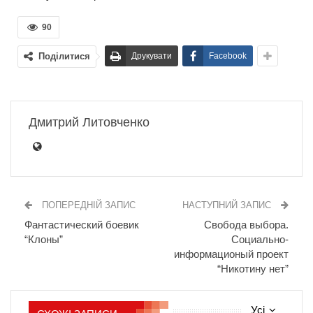
90
Поділитися
Друкувати
Facebook
Дмитрий Литовченко
ПОПЕРЕДНІЙ ЗАПИС
НАСТУПНИЙ ЗАПИС
Фантастический боевик
Свобода выбора.
“Клоны”
Социально-
информационый проект
“Никотину нет”
Усі