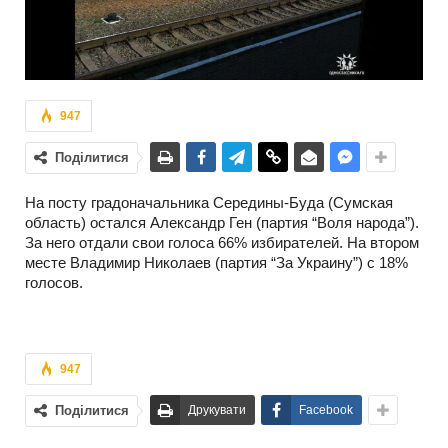
947
Поділитися
На посту градоначальника Середины-Буда (Сумская
область) остался Александр Ген (партия “Воля народа”).
За него отдали свои голоса 66% избирателей. На втором
месте Владимир Николаев (партия “За Украину”) с 18%
голосов.
947
Поділитися
Друкувати
Facebook