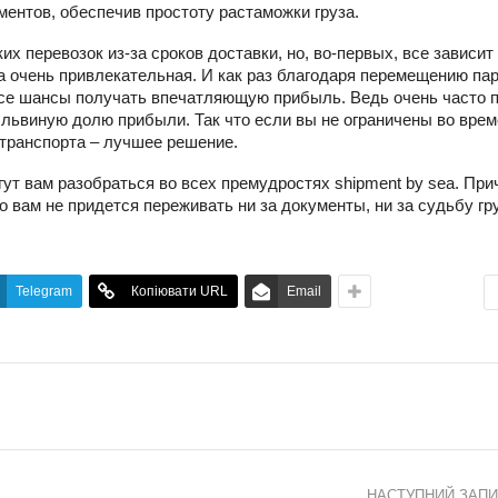
ентов, обеспечив простоту растаможки груза.
 перевозок из-за сроков доставки, но, во-первых, все зависит
ea очень привлекательная. И как раз благодаря перемещению па
все шансы получать впечатляющую прибыль. Ведь очень часто 
львиную долю прибыли. Так что если вы не ограничены во врем
транспорта – лучшее решение.
ут вам разобраться во всех премудростях shipment by sea. При
то вам не придется переживать ни за документы, ни за судьбу гр
Telegram
Копіювати URL
Email
НАСТУПНИЙ ЗАП