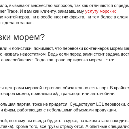
ило, вызывают множество вопросов, так как отличаются опред
er Trade. И вам как клиенту, заказавшему
услугу морских
пах контейнеров, ни в особенностях фрахта, ни тем более в слож
ет сделано за вас.
авки морем?
ли и логистики, понимают, что перевозки контейнеров морем з
о назвать недостатком. Ведь если перед вами стоит задача дос
 авиасообщение. Тогда как транспортировка морем – это:
ся центрами мировой торговли, обязательно есть порт. В крайне
товаров можно, привлекая ж/д транспорт или автомобили.
ебольшая партия, тоже не придется. Существуют LCL перевозки,
ли фирм, работающих с небольшими объемами продукции.
ей, поэтому вы всегда будете в курсе, на каком этапе находит
ставка). Кроме того, все грузы страхуются. А опытные специали