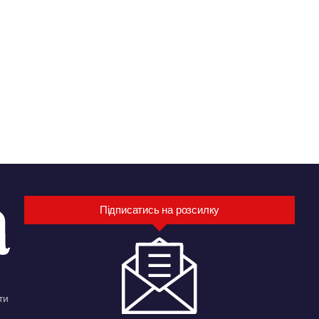
Підписатись на розсилку
ти