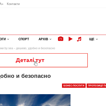
А»
Контакти
ОГИ
СПОРТ
АРХІВ
ЩЕ
ки by sea – дешево, удобно и безопасно
добно и безопасно
БІЗНЕС-ПОСЛУГИ
ПРОПОЗИЦІЇ П