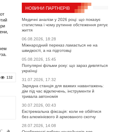
НОВИНИ ПАРТНЕРІВ
 от
Медичні аналізи у 2026 році: що показує
ртий
статистика і чому рутинне обстеження рятує
при
життя
ени,
06.08.2026, 18:28
Міжнародний переказ ламається не на
чем
швидкості, а на підготовці
уза.
05.08.2026, 15:45
Популярні фільми року: що зараз дивляться
українці
132
31.07.2026, 17:32
Зарядна станція для важких навантажень:
дім під час відключень, інструменти й
тривала автономія
30.07.2026, 00:43
Екстремальна фіксація: коли не обійтися
без алюмінієвого й армованого скотчу
28.07.2026, 14:08
ИС
Особливості вибору контейнерів для