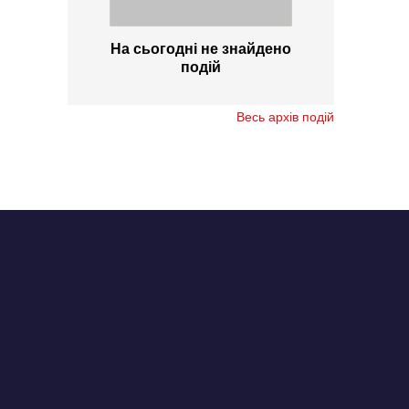
На сьогодні не знайдено
подій
Весь архів подій