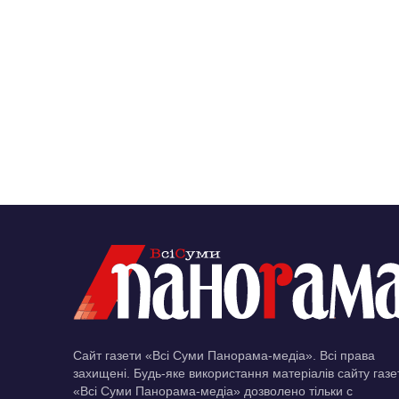
Сайт газети «Всі Суми Панорама-медіа». Всі права
захищені. Будь-яке використання матеріалів сайту газе
«Всі Суми Панорама-медіа» дозволено тільки c