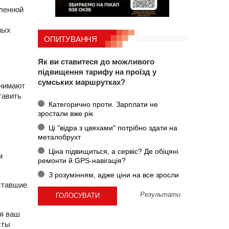
еленной
ных
ОПИТУВАННЯ
Як ви ставитеся до можливого
підвищення тарифу на проїзд у
сумських маршрутках?
анимают
тавить
Категорично проти. Зарплати не
зростали вже рік
Ці "відра з цвяхами" потрібно здати на
металобрухт
Ціна підвищиться, а сервіс? Де обіцяні
м
ремонти й GPS-навігація?
З розумінням, адже ціни на все зросли
 ставшие
Результати
ся ваш
сты