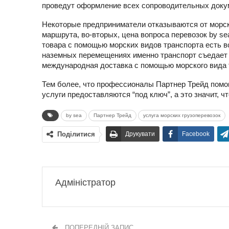
проведут оформление всех сопроводительных докум
Некоторые предприниматели отказываются от морских
маршрута, во-вторых, цена вопроса перевозок by s
товара с помощью морских видов транспорта есть 
наземных перемещениях именно транспорт съедает 
международная доставка с помощью морского вида 
Тем более, что профессионалы Партнер Трейд помог
услуги предоставляются “под ключ”, а это значит, ч
by sea
Партнер Трейд
услуга морских грузоперевозок
Поділитися
Друкувати
Facebook
Адміністратор
ПОПЕРЕДНІЙ ЗАПИС