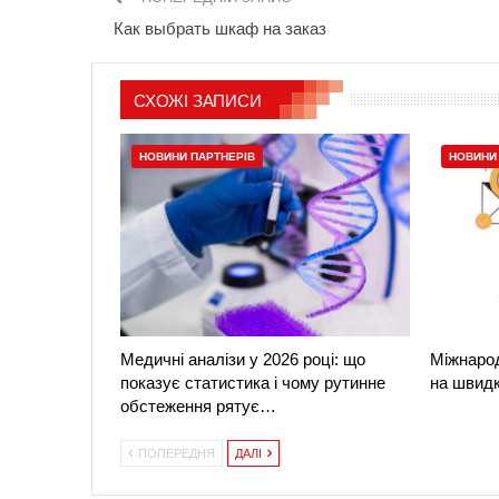
Как выбрать шкаф на заказ
СХОЖІ ЗАПИСИ
НОВИНИ ПАРТНЕРІВ
НОВИНИ
Медичні аналізи у 2026 році: що
Міжнарод
показує статистика і чому рутинне
на швидко
обстеження рятує…
ПОПЕРЕДНЯ
ДАЛІ