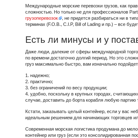
Международные морские перевозки грузов, как прав
сложностью. Но только не для профессионалов Partn
грузоперевозок
, не придется разбираться ни в ти
терминах (F.O.B., C.I.P, Bill of Lading и пр.) – все буд
Есть ли минусы и у пост
Даже люди, далекие от сферы международной торгов
по времени достаточно долгий период. Но это сложн
груз максимально быстро, вам изначально подойдет
1. надежно;
2. практично;
3. без ограничений по весу продукции;
4. удобно, поскольку в крупных городах, считающих
случае, доставить до борта корабля любую партию 
Кстати, заказывать целый контейнер, если у вас н
идеальным решением для начинающих торговцев и
Современная морская логистика продумана до мелоч
контейнер или груз (если это консолидированная по