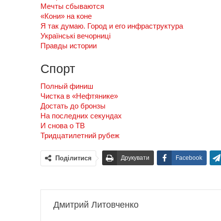
Мечты сбываются
«Кони» на коне
Я так думаю. Город и его инфраструктура
Українські вечорниці
Правды истории
Спорт
Полный финиш
Чистка в «Нефтянике»
Достать до бронзы
На последних секундах
И снова о ТВ
Тридцатилетний рубеж
Поділитися
Друкувати
Facebook
Дмитрий Литовченко