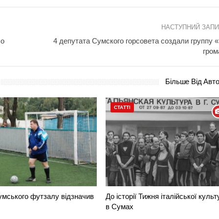
НАСТУПНИЙ ЗАП
 о
4 депутата Сумского горсовета создали группу 
гро
Більше Від Авт
СТАТТІ
умського футзалу відзначив
До історії Тижня італійської культ
в Сумах