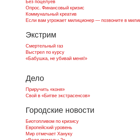
Без поцелуев
Опрос. Финансовый кризис
Коммунальный креатив
Если вам угрожает милиционер — позвоните в мил
Экстрим
Смертельный газ
Выстрел по курсу
«Бабушка, не убивай меня!»
Дело
Приручить «коня»
Свой в «Битве экстрасенсов»
Городские новости
Биотопливом по кризису
Европейский уровень
Мир oтмечает Хануку
«Воля громады-2»