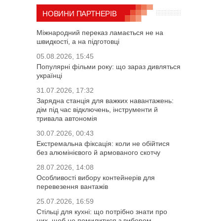
НОВИНИ ПАРТНЕРІВ
Міжнародний переказ ламається не на
швидкості, а на підготовці
05.08.2026, 15:45
Популярні фільми року: що зараз дивляться
українці
31.07.2026, 17:32
Зарядна станція для важких навантажень:
дім під час відключень, інструменти й
тривала автономія
30.07.2026, 00:43
Екстремальна фіксація: коли не обійтися
без алюмінієвого й армованого скотчу
28.07.2026, 14:08
Особливості вибору контейнерів для
перевезення вантажів
25.07.2026, 16:59
Стільці для кухні: що потрібно знати про
них, щоб не помилитися з вибором