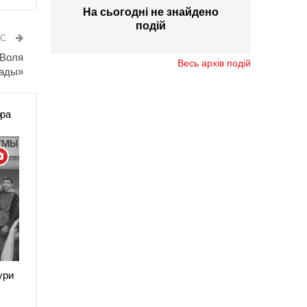
На сьогодні не знайдено
подій
ИС
«Воля
Весь архів подій
мады»
ора
ури