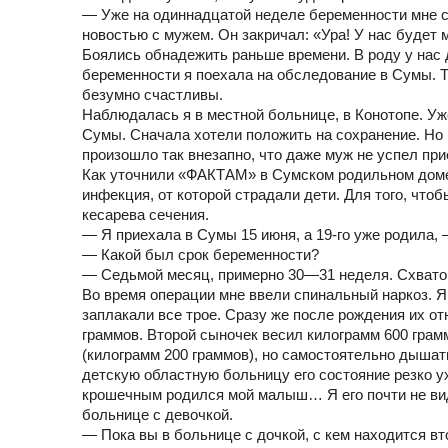
— Уже на одиннадцатой неделе беременности мне с
новостью с мужем. Он закричал: «Ура! У нас будет 
Боялись обнадежить раньше времени. В роду у нас 
беременности я поехала на обследование в Сумы. Т
безумно счастливы.
Наблюдалась я в местной больнице, в Конотопе. Уж
Сумы. Сначала хотели положить на сохранение. Но
произошло так внезапно, что даже муж не успел при
Как уточнили «ФАКТАМ» в Сумском родильном доме
инфекция, от которой страдали дети. Для того, чт
кесарева сечения.
— Я приехала в Сумы 15 июня, а 19-го уже родила,
— Какой был срок беременности?
— Седьмой месяц, примерно 30—31 неделя. Схваток 
Во время операции мне ввели спинальный наркоз. Я
заплакали все трое. Сразу же после рождения их о
граммов. Второй сыночек весил килограмм 600 грам
(килограмм 200 граммов), но самостоятельно дышат
детскую областную больницу его состояние резко 
крошечным родился мой малыш… Я его почти не вид
больнице с девочкой.
— Пока вы в больнице с дочкой, с кем находится в