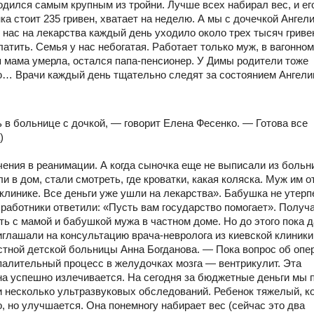
дился самым крупным из тройни. Лучше всех набирал вес, и ег
 стоит 235 гривен, хватает на неделю. А мы с дочечкой Ангел
 нас на лекарства каждый день уходило около трех тысяч гриве
латить. Семья у нас небогатая. Работает только муж, в вагонном
я мама умерла, остался папа-пенсионер. У Димы родители тоже
аю… Врачи каждый день тщательно следят за состоянием Ангели
 в больнице с дочкой, — говорит Елена Фесенко. — Готова все
)
ения в реанимации. А когда сыночка еще не выписали из больн
в дом, стали смотреть, где кроватки, какая коляска. Муж им о
клинике. Все деньги уже ушли на лекарства». Бабушка не утерп
работники ответили: «Пусть вам государство помогает». Получа
ь с мамой и бабушкой мужа в частном доме. Но до этого пока д
лашали на консультацию врача-невролога из киевской клиники
стной детской больницы Анна Богданова. — Пока вопрос об опе
спалительный процесс в желудочках мозга — вентрикулит. Эта
на успешно излечивается. На сегодня за бюджетные деньги мы 
 несколько ультразвуковых обследований. Ребенок тяжелый, к
, но улучшается. Она понемногу набирает вес (сейчас это два