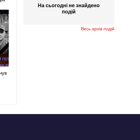
На сьогодні не знайдено
подій
Весь архів подій
нув