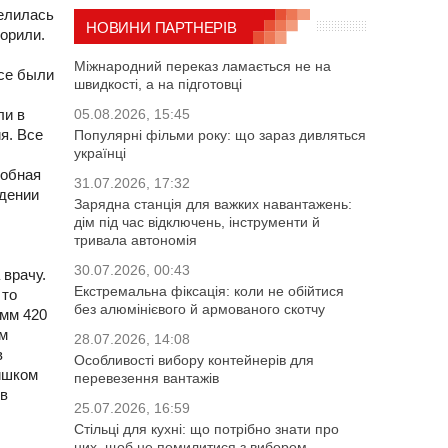
делилась
НОВИНИ ПАРТНЕРІВ
ворили.
Міжнародний переказ ламається не на
Все были
швидкості, а на підготовці
ли в
05.08.2026, 15:45
я. Все
Популярні фільми року: що зараз дивляться
українці
робная
31.07.2026, 17:32
едении
Зарядна станція для важких навантажень:
дім під час відключень, інструменти й
тривала автономія
30.07.2026, 00:43
 врачу.
Екстремальна фіксація: коли не обійтися
 то
без алюмінієвого й армованого скотчу
амм 420
им
28.07.2026, 14:08
в
Особливості вибору контейнерів для
ишком
перевезення вантажів
 в
25.07.2026, 16:59
Стільці для кухні: що потрібно знати про
них, щоб не помилитися з вибором