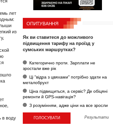
ются
емь лет
родным:
ОПИТУВАННЯ
алыши
епкий из
Як ви ставитеся до можливого
у,
підвищення тарифу на проїзд у
сумських маршрутках?
ской
ую
ся
Категорично проти. Зарплати не
зростали вже рік
рошло
Ці "відра з цвяхами" потрібно здати на
шка
металобрухт
Ціна підвищиться, а сервіс? Де обіцяні
ремонти й GPS-навігація?
ет
З розумінням, адже ціни на все зросли
ное,
Результати
 в воду