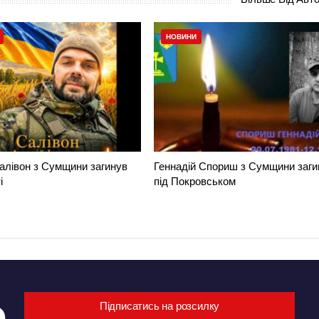
НОВИНИ
алівон з Сумщини загинув
Геннадій Спориш з Сумщини заги
і
під Покровськом
Підписатись на розсилку