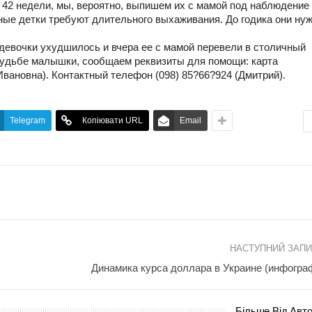
я 42 недели, мы, вероятно, выпишем их с мамой под наблюдение
ные детки требуют длительного выхаживания. До годика они ну
 девочки ухудшилось и вчера ее с мамой перевели в столичный
 судьбе малышки, сообщаем реквизиты для помощи: карта
вановна). Контактный телефон (098) 85?66?924 (Дмитрий).
Telegram
Копіювати URL
Email
НАСТУПНИЙ ЗАП
Динамика курса доллара в Украине (инфогра
Більше Від Авт