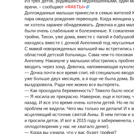
Из трех деток, родившихся недоношенными, один ма
врачи, – сообщают
«ФАКТЫ»
Долгожданные малыши принесли в семью жителей Ко
пара ожидала рождения первенцев. Когда женщина у
не хотела заранее обнадеживать. Девочка и два ма
были очень слабенькие и болезненные. К сожалению,
тройни, Тихон, уже дома, вместе с папой и бабушко
находясь вместе с дочкой Ангелиной под неусыпны
С мамой новорожденных малышей мы встретились в
областной детской больницы. Сама чем-то похожая 
Ангелину. Накануне у малышки обострились пробле
вводить через зонд. Девочка, напоминающая куколк
— Дочка почти все время спит, ей специально ввод
уже больше двух месяцев, а я еще не была дома. В
выздоровела. Ради нее можно все вытерпеть.
— Как проходила беременность? Тяжело было носи
— Я носила их прекрасно. Наверное, еще и потому,
назад. И все это время очень хотели детей. Но не п
проблем не видели. Чего мы только ни делали! И к 
исцеляющий источник святой Анны. В нем летом и з
и просили деток. И вот в 2015 году я забеременела
оплодотворения у нас не хватало денег).
— Когда вы узнали, что у вас будет тройня?