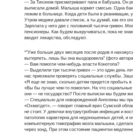
— За Тихоном присматривают папа и бабушка. Он ро
выписали домой. Малыша кормят смесью. Одна банка
лежим в больнице. Когда дети были в реанимации, у
Утром медики давали список, а ты думай, как его оп
Зарплата у него две с половиной тысячи гривен. Мо
пенсионеры. Как будем выкручиваться, пока не зн
вводят лекарства, обследуют.
*”Уже больше двух месяцев после родов я нахожусь
вытерпеть, лишь бы она выздоровела” (фото автора
— Вам помогли чем-нибудь власти Конотопа?
— Выделили три тысячи гривен — это один день леч
нас приезжали проверять социальные службы. Зашли 
«Я еще не знаю, сколько детям придется пробыть в 
«Вы бы лучше чем-то помогли». На что социальные 
они — не государство? После выписки мы будем жит
— Специально для новорожденной Ангелины мы приг
«Охматдет», — говорит главный врач Сумской обла
не стоит. У девочки внутриутробная инфекция и во
патология характерна для недоношенных детей, и о
компьютерную томографию мозга малышки, сделали
через зонд. При этом состояние пациентки медленно