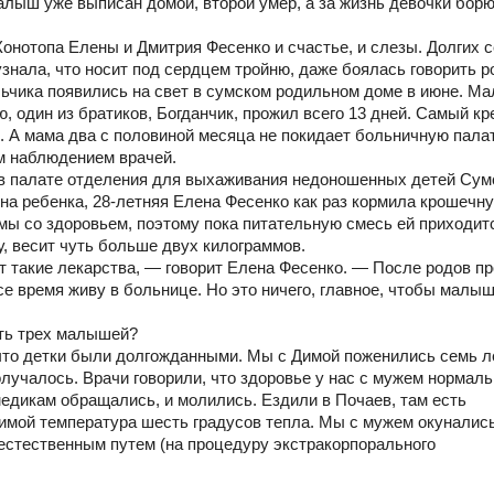
лыш уже выписан домой, второй умер, а за жизнь девочки бор
нотопа Елены и Дмитрия Фесенко и счастье, и слезы. Долгих с
знала, что носит под сердцем тройню, даже боялась говорить 
льчика появились на свет в сумском родильном доме в июне. М
 один из братиков, Богданчик, прожил всего 13 дней. Самый кр
й. А мама два с половиной месяца не покидает больничную палат
м наблюдением врачей.
 палате отделения для выхаживания недоношенных детей Сум
на ребенка, 28-летняя Елена Фесенко как раз кормила крошечн
мы со здоровьем, поэтому пока питательную смесь ей приходит
у, весит чуть больше двух килограммов.
ят такие лекарства, — говорит Елена Фесенко. — После родов п
се время живу в больнице. Но это ничего, главное, чтобы малы
ть трех малышей?
 что детки были долгожданными. Мы с Димой поженились семь л
олучалось. Врачи говорили, что здоровье у нас с мужем нормаль
медикам обращались, и молились. Ездили в Почаев, там есть
имой температура шесть градусов тепла. Мы с мужем окунались
, естественным путем (на процедуру экстракорпорального