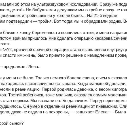
казали об этом на ультразвуковом исследовании. Сразу же по
много деток!» Но бабушкам и дедушкам мы о тройне сразу не го
двойняшек и тройняшек ни у кого не было… На 21-й неделе
ам подтвердили — тройня. Вот тогда мы и обрадовали родню. 
е ближе к концу беременности появились отеки, и меня направи
 потом врачам пришлось мне сделать операцию кесарева сечени
ехать.
 №?2, причиной срочной операции стала выявленная внутриут
обы спасти им жизнь, было принято решение о немедленном пров
 — продолжает Лена.
у меня не было. Только немного болела спина, о чем я сказала
 находилась в сознании, все слышала. Когда малышей достали,
тнесли в реанимацию. Первой родилась девочка, с весом килогр
мов. Третий ребеночек, тоже мальчик, оказался самым маленьк
ь стал первым. Мы назвали его Богданчиком. Перед переводом 
ухудшилось. Он умер в отделении реанимации от пневмонии. Сл
ела, даже не ездила на похороны, — вздыхает Елена. — Была
торой сынок?