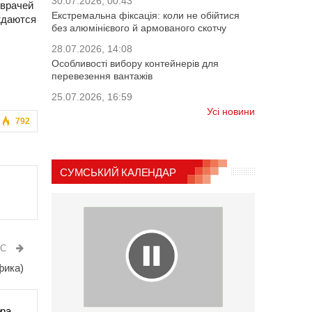
30.07.2026, 00:43
 врачей
Екстремальна фіксація: коли не обійтися
ждаются
без алюмінієвого й армованого скотчу
28.07.2026, 14:08
Особливості вибору контейнерів для
перевезення вантажів
25.07.2026, 16:59
Усі новини
792
СУМСЬКИЙ КАЛЕНДАР
ИС
фика)
ора