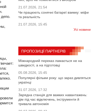
о
иной
21.07.2026, 21:54
н.
Чи працюють сонячні батареї взимку: міфи
 депо.
та реальність
21.07.2026, 15:45
ны,
Усі новини
ПРОПОЗИЦІЇ ПАРТНЕРІВ
ицы,
Міжнародний переказ ламається не на
твечает:
швидкості, а на підготовці
ела:
05.08.2026, 15:45
ется,
Популярні фільми року: що зараз дивляться
алеко.
українці
рации
31.07.2026, 17:32
Зарядна станція для важких навантажень:
провели
дім під час відключень, інструменти й
ормится
тривала автономія