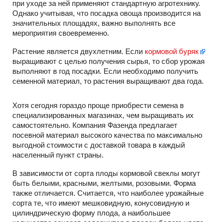
при уходе за ней применяют стандартную агротехнику.
Однако учитывая, что посадка овоща производится на
значительных площадях, важно выполнять все
мероприятия своевременно.
Растение является двухлетним. Если
кормовой буряк
выращивают с целью получения сырья, то сбор урожая
выполняют в год посадки. Если необходимо получить
семенной материал, то растения выращивают два года.
Хотя сегодня гораздо проще приобрести семена в
специализированных магазинах, чем выращивать их
самостоятельно. Компания Фазенда предлагает
посевной материал высокого качества по максимально
выгодной стоимости с доставкой товара в каждый
населенный пункт страны.
В зависимости от сорта плоды кормовой свеклы могут
быть белыми, красными, желтыми, розовыми. Форма
также отличается. Считается, что наиболее урожайные
сорта те, что имеют мешковидную, конусовидную и
цилиндрическую форму плода, а наибольшее