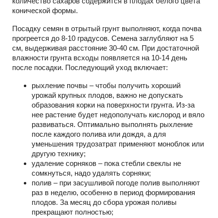
количество сахаров содержится в плодах белого цвета
конической формы.
Посадку семян в отрытый грунт выполняют, когда почва
прогреется до 8-10 градусов. Семена заглубляют на 5
см, выдерживая расстояние 30-40 см. При достаточной
влажности грунта всходы появляется на 10-14 день
после посадки. Последующий уход включает:
рыхление почвы – чтобы получить хороший
урожай крупных плодов, важно не допускать
образования корки на поверхности грунта. Из-за
нее растение будет недополучать кислород и вяло
развиваться. Оптимально выполнять рыхление
после каждого полива или дождя, а для
уменьшения трудозатрат применяют моноблок или
другую технику;
удаление сорняков – пока стебли свеклы не
сомкнуться, надо удалять сорняки;
полив – при засушливой погоде полив выполняют
раз в неделю, особенно в период формирования
плодов. За месяц до сбора урожая поливы
прекращают полностью;