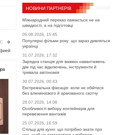
НОВИНИ ПАРТНЕРІВ
Міжнародний переказ ламається не на
швидкості, а на підготовці
05.08.2026, 15:45
Популярні фільми року: що зараз дивляться
ИС
українці
афией
31.07.2026, 17:32
Зарядна станція для важких навантажень:
дім під час відключень, інструменти й
ора
тривала автономія
30.07.2026, 00:43
Екстремальна фіксація: коли не обійтися
без алюмінієвого й армованого скотчу
28.07.2026, 14:08
Особливості вибору контейнерів для
перевезення вантажів
25.07.2026, 16:59
Стільці для кухні: що потрібно знати про
них, щоб не помилитися з вибором