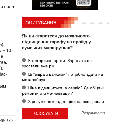
го пола
ОПИТУВАННЯ
Як ви ставитеся до можливого
підвищення тарифу на проїзд у
а).
сумських маршрутках?
 – 10
 в
Категорично проти. Зарплати не
тва.
зростали вже рік
),
Лас-
Ці "відра з цвяхами" потрібно здати на
металобрухт
рым
Ціна підвищиться, а сервіс? Де обіцяні
ремонти й GPS-навігація?
З розумінням, адже ціни на все зросли
Результати
125