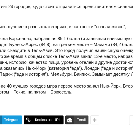
нг 29 городов, куда стоит отправиться представителям сильно
ись лучшие в разных категориях, в частности “ночная жизнь”,
аняла Барселона, набравшая 85,1 балла (и занявшая наивысшую
идет Буэнос-Айрес (84,8), на третьем месте – Майами (84,2 балл
ли съездить в Тель-Авив. Это город получил наивысшую оценку
то же время в общем списке Тель-Авив занял 13-е место, набрав
ин, историю, качество пищи, уровень отелей и другие достоинс
оказались Нью-Йорк (категория “еда”), Лондон (“еда и история”
Париж (“еда и история”), Мельбурн, Бангкок. Замыкает десятку 
нге 40 лучших городов мира первое место занял Нью-Йорк. Вто
ртом – Токио, на пятом – Брюссель.
Telegram
Копіювати URL
Email