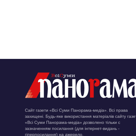
Сайт газети «Всі Суми Панорама-медіа». Всі права
захищені. Будь-яке використання матеріалів сайту газе
«Всі Суми Панорама-медіа» дозволено тільки c
зазначенням посилання (для інтернет-видань -
гіперпосилання) на джерело.