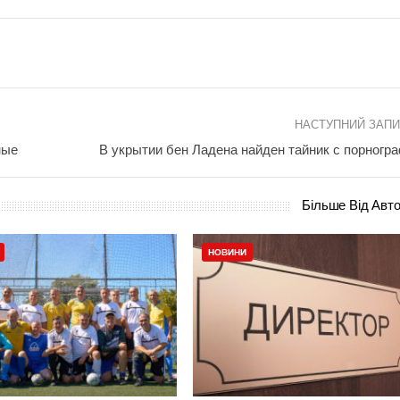
НАСТУПНИЙ ЗАП
ные
В укрытии бен Ладена найден тайник с порногр
Більше Від Авт
НОВИНИ