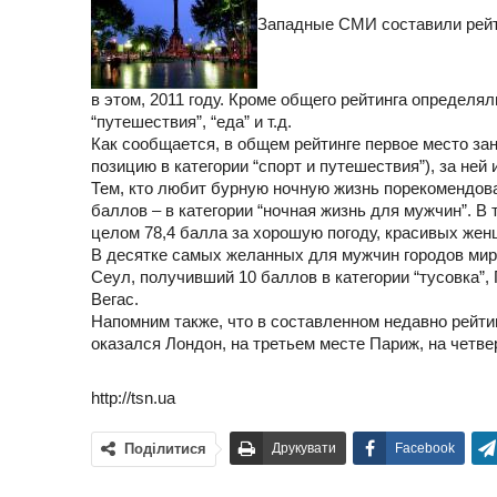
Западные СМИ составили рейти
в этом, 2011 году. Кроме общего рейтинга определял
“путешествия”, “еда” и т.д.
Как сообщается, в общем рейтинге первое место з
позицию в категории “спорт и путешествия”), за ней 
Тем, кто любит бурную ночную жизнь порекомендова
баллов – в категории “ночная жизнь для мужчин”. В 
целом 78,4 балла за хорошую погоду, красивых женщ
В десятке самых желанных для мужчин городов мира 
Сеул, получивший 10 баллов в категории “тусовка”, 
Вегас.
Напомним также, что в составленном недавно рейти
оказался Лондон, на третьем месте Париж, на четве
http://tsn.ua
Поділитися
Друкувати
Facebook