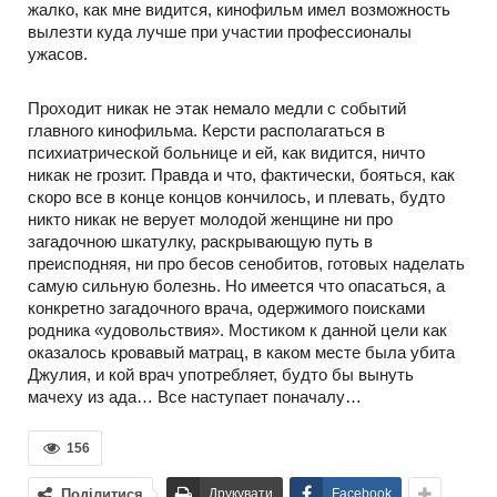
жалко, как мне видится, кинофильм имел возможность
вылезти куда лучше при участии профессионалы
ужасов.
Проходит никак не этак немало медли с событий
главного кинофильма. Керсти располагаться в
психиатрической больнице и ей, как видится, ничто
никак не грозит. Правда и что, фактически, бояться, как
скоро все в конце концов кончилось, и плевать, будто
никто никак не верует молодой женщине ни про
загадочною шкатулку, раскрывающую путь в
преисподняя, ни про бесов сенобитов, готовых наделать
самую сильную болезнь. Но имеется что опасаться, а
конкретно загадочного врача, одержимого поисками
родника «удовольствия». Мостиком к данной цели как
оказалось кровавый матрац, в каком месте была убита
Джулия, и кой врач употребляет, будто бы вынуть
мачеху из ада… Все наступает поначалу…
156
Поділитися
Друкувати
Facebook