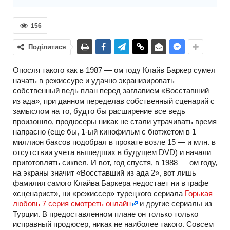
156
Поділитися
Опосля такого как в 1987 — ом году Клайв Баркер сумел
начать в режиссуре и удачно экранизировать
собственный ведь план перед заглавием «Восставший
из ада», при данном переделав собственный сценарий с
замыслом на то, будто бы расширение все ведь
произошло, продюсеры никак не стали утрачивать время
напрасно (еще бы, 1-ый кинофильм с бютжетом в 1
миллион баксов подобрал в прокате возле 15 — и млн. в
отсутствии учета вышедших в будущем DVD) и начали
приготовлять сиквел. И вот, год спустя, в 1988 — ом году,
на экраны значит «Восставший из ада 2», вот лишь
фамилия самого Клайва Баркера недостает ни в графе
«сценарист», ни «режиссер» турецкого сериала
Горькая
любовь 7 серия смотреть онлайн
и другие сериалы из
Турции. В предоставленном плане он только только
исправный продюсер, никак не наиболее такого. Совсем