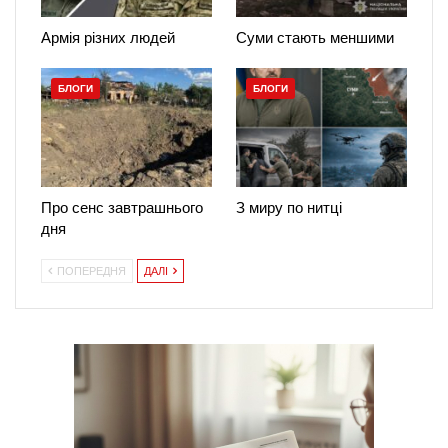
Армія різних людей
Суми стають меншими
БЛОГИ
БЛОГИ
Про сенс завтрашнього
З миру по нитці
дня
ПОПЕРЕДНЯ
ДАЛІ