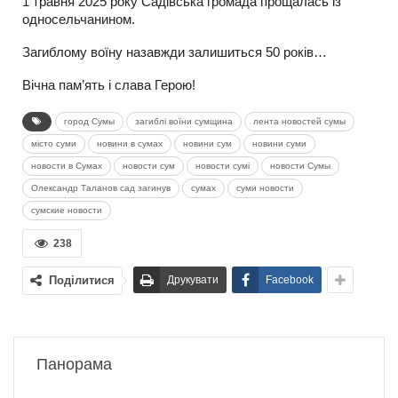
1 травня 2025 року Садівська громада прощалась із
односельчанином.
Загиблому воїну назавжди залишиться 50 років…
Вічна пам’ять і слава Герою!
город Сумы
загиблі воїни сумщина
лента новостей сумы
місто суми
новини в сумах
новини сум
новини суми
новости в Сумах
новости сум
новости сумі
новости Сумы
Олександр Таланов сад загинув
сумах
суми новости
сумские новости
238
Поділитися
Друкувати
Facebook
Панорама