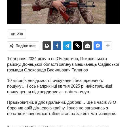
238
Поділитися
17 червня 2024 року в нп.Очеретино, Покровського
району, Донецької області загинув мешканець Садівської
громади Олександр Васильович Таланов
10 місяців невідомості, очікувань і безперервного
пошуку… І ось наприкінці квітня 2025 р. найстрашніші
припущення підтвердилися – воїн загинув.
Працьовитий, відповідальний, добряк… Ще з часів АТО
боронив свій дім, свою країну. І знов не вагаючись з
початком повномасштабки став на захист Батьківщини.