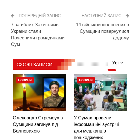
ПОПЕРЕДНІЙ ЗАПИС
НАСТУПНИЙ ЗАПИС
7 загиблих Захисників
14 військовополонених з
України стали
Сумщини повернулися
Почесними громадянами
додому
Сум
Усі
СХОЖІ ЗАПИСИ
НОВИНИ
НОВИНИ
Олександр Стремоух з
У Сумах провели
Сумщини загинув під
інформаційні зустрічі
Волновахою
для мешканців
пошкоджених