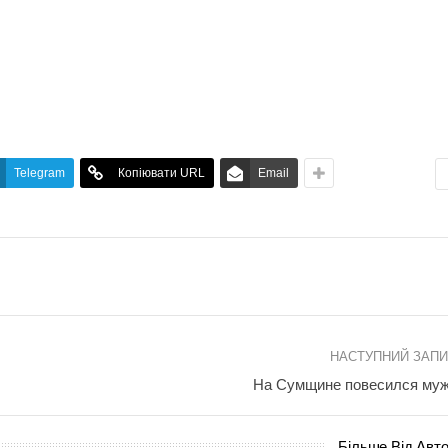
Telegram
Копіювати URL
Email
НАСТУПНИЙ ЗАП
На Сумщине повесился му
Більше Від Авт