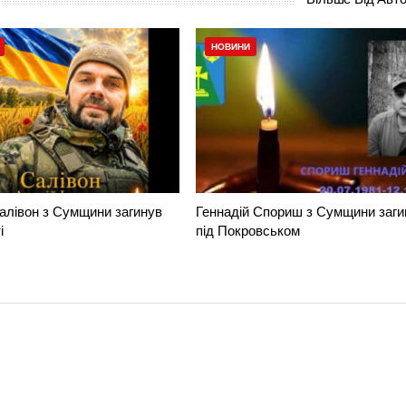
НОВИНИ
алівон з Сумщини загинув
Геннадій Спориш з Сумщини заги
і
під Покровськом