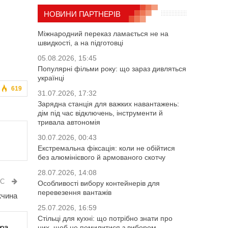
НОВИНИ ПАРТНЕРІВ
Міжнародний переказ ламається не на
швидкості, а на підготовці
05.08.2026, 15:45
Популярні фільми року: що зараз дивляться
українці
619
31.07.2026, 17:32
Зарядна станція для важких навантажень:
дім під час відключень, інструменти й
тривала автономія
30.07.2026, 00:43
Екстремальна фіксація: коли не обійтися
без алюмінієвого й армованого скотчу
28.07.2026, 14:08
ИС
Особливості вибору контейнерів для
перевезення вантажів
жчина
25.07.2026, 16:59
Стільці для кухні: що потрібно знати про
ора
них, щоб не помилитися з вибором