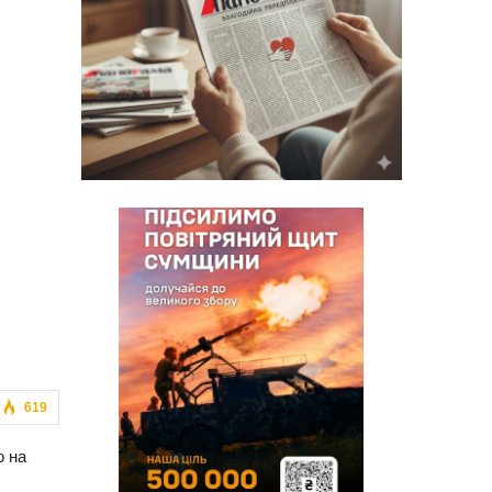
619
о на