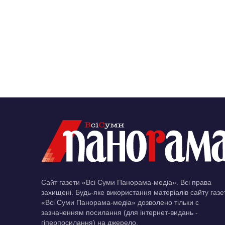
Сайт газети «Всі Суми Панорама-медіа». Всі права
захищені. Будь-яке використання матеріалів сайту газе
«Всі Суми Панорама-медіа» дозволено тільки c
зазначенням посилання (для інтернет-видань -
гіперпосилання) на джерело.