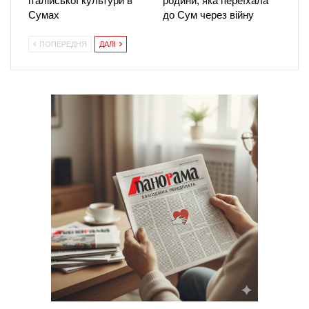
італійської культури в
родини, яка переїхала
Сумах
до Сум через війну
ПОПЕРЕДНЯ
ДАЛІ