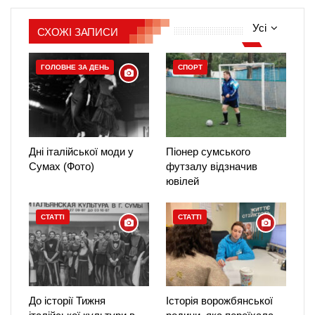
Усі
СХОЖІ ЗАПИСИ
ГОЛОВНЕ ЗА ДЕНЬ
СПОРТ
Дні італійської моди у
Піонер сумського
Сумах (Фото)
футзалу відзначив
ювілей
СТАТТІ
СТАТТІ
До історії Тижня
Історія ворожбянської