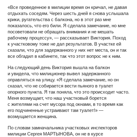
«Все проведенное в милиции время он кричал, не давая
отдыхать соседям. Через шесть дней я снова услышала
крики, ругательства с балкона, но в этот раз мне
показалось, что его били. Я сделала замечание, но мне
посоветовали не обращать внимания и не мешать
рабочему процессу», — рассказывает Виктория. Поход
к участковому тоже не дал результатов. В участке ей
сказали, что для задержанного у них нет места, он и так
все обгадил в кабинете, так что этот вопрос не к ним.
На следующий день Виктория вышла на балкон
и увидела, что милиционер вывел задержанного
оправляться на улицу. «Я сделала замечание, но он
сказал, что не собирается вести пьяного в туалет
опорного пункта. Я так поняла, что это происходит часто.
Меня возмущает, что наш участковый борется
с жителями на счет мусора под окнами, в то время как
его подчиненные устраивают там туалет!» —
возмущается женщина.
По словам замначальника участковых инспекторов
милиции Сергея МАРТЫНОВА, он не в курсе