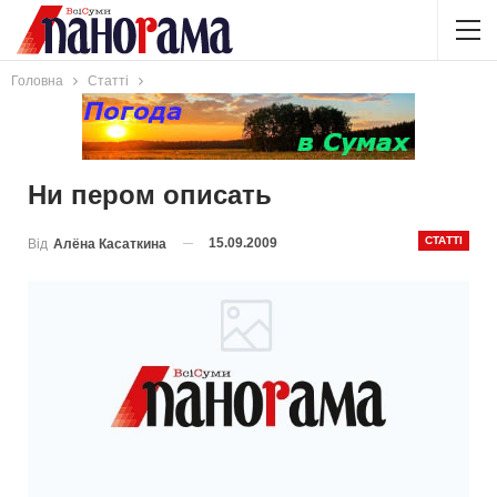
Головна
Статті
Ни пером описать
СТАТТІ
15.09.2009
Від
Алёна Касаткина