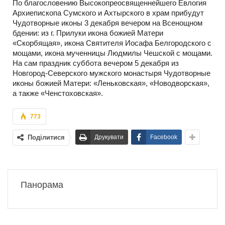
По благословению Высокопреосвященнейшего Евлогия
Архиепископа Сумского и Ахтырского в храм прибудут
Чудотворные иконы 3 декабря вечером на Всенощном
бдении: из г. Прилуки икона божией Матери
«Скорбящая», икона Святителя Иосафа Белгородского с
мощами, икона мученницы Людмилы Чешской с мощами.
На сам праздник суббота вечером 5 декабря из
Новгород-Северского мужского монастыря Чудотворные
иконы божией Матери: «Леньковская», «Новодворская»,
а также «Ченстоховская».
773
Поділитися
Друкувати
Facebook
Панорама