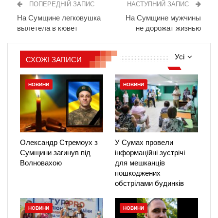
ПОПЕРЕДНІЙ ЗАПИС
НАСТУПНИЙ ЗАПИС
На Сумщине легковушка
На Сумщине мужчины
вылетела в кювет
не дорожат жизнью
Усі
СХОЖІ ЗАПИСИ
НОВИНИ
НОВИНИ
Олександр Стремоух з
У Сумах провели
Сумщини загинув під
інформаційні зустрічі
Волновахою
для мешканців
пошкоджених
обстрілами будинків
НОВИНИ
НОВИНИ