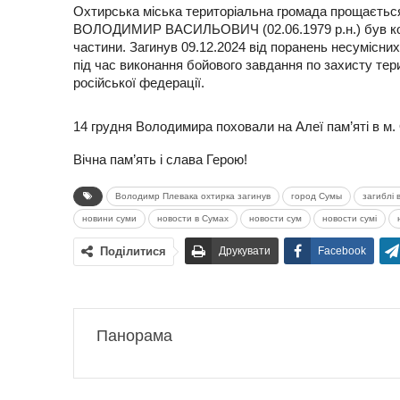
Охтирська міська територіальна громада прощаєть
ВОЛОДИМИР ВАСИЛЬОВИЧ (02.06.1979 р.н.) був кома
частини. Загинув 09.12.2024 від поранень несумісних
під час виконання бойового завдання по захисту терит
російської федерації.
14 грудня Володимира поховали на Алеї пам’яті в м.
Вічна пам’ять і слава Герою!
Володимр Плевака охтирка загинув
город Сумы
загиблі 
новини суми
новости в Сумах
новости сум
новости сумі
Поділитися
Друкувати
Facebook
Панорама