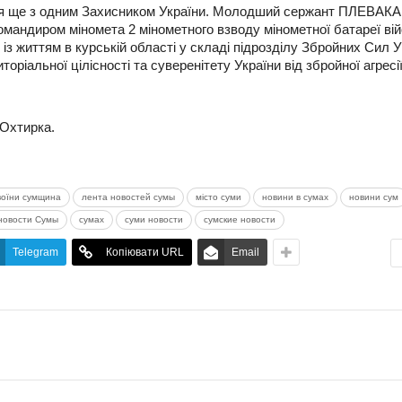
ся ще з одним Захисником України. Молодший сержант ПЛЕВАКА
ндиром міномета 2 мінометного взводу мінометної батареї вій
 із життям в курській області у складі підрозділу Збройних Сил У
оріальної цілісності та суверенітету України від збройної агресі
 Охтирка.
воїни сумщина
лента новостей сумы
місто суми
новини в сумах
новини сум
новости Сумы
сумах
суми новости
сумские новости
Telegram
Копіювати URL
Email