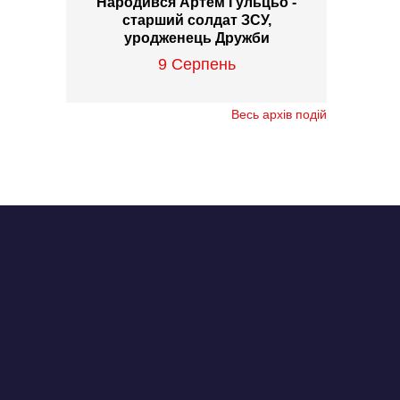
Народився Артем Гульцьо -
старший солдат ЗСУ,
уродженець Дружби
9 Серпень
Весь архів подій