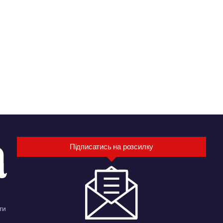
Підписатись на розсилку
ти