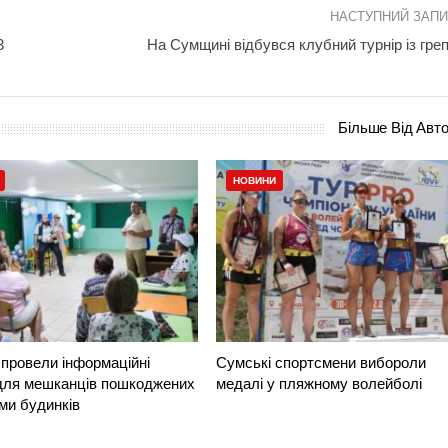
НАСТУПНИЙ ЗАП
3
На Сумщині відбувся клубний турнір із греп
Більше Від Авт
НОВИНИ
провели інформаційні
Сумські спортсмени вибороли
 для мешканців пошкоджених
медалі у пляжному волейболі
ми будинків