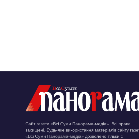
Сайт газети «Всі Суми Панорама-медіа». Всі права
захищені. Будь-яке використання матеріалів сайту газе
«Всі Суми Панорама-медіа» дозволено тільки c