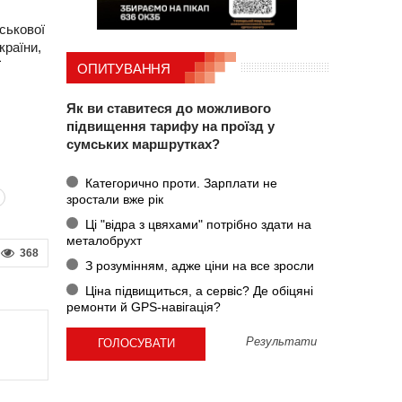
ськової
країни,
ї
ОПИТУВАННЯ
Як ви ставитеся до можливого
підвищення тарифу на проїзд у
сумських маршрутках?
Категорично проти. Зарплати не
зростали вже рік
Ці "відра з цвяхами" потрібно здати на
металобрухт
368
З розумінням, адже ціни на все зросли
Ціна підвищиться, а сервіс? Де обіцяні
ремонти й GPS-навігація?
Результати