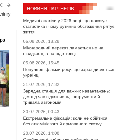
ИС
НОВИНИ ПАРТНЕРІВ
лінгу
Медичні аналізи у 2026 році: що показує
статистика і чому рутинне обстеження рятує
життя
ора
06.08.2026, 18:28
Міжнародний переказ ламається не на
швидкості, а на підготовці
05.08.2026, 15:45
Популярні фільми року: що зараз дивляться
українці
31.07.2026, 17:32
Зарядна станція для важких навантажень:
дім під час відключень, інструменти й
тривала автономія
30.07.2026, 00:43
Екстремальна фіксація: коли не обійтися
без алюмінієвого й армованого скотчу
28.07.2026, 14:08
Особливості вибору контейнерів для