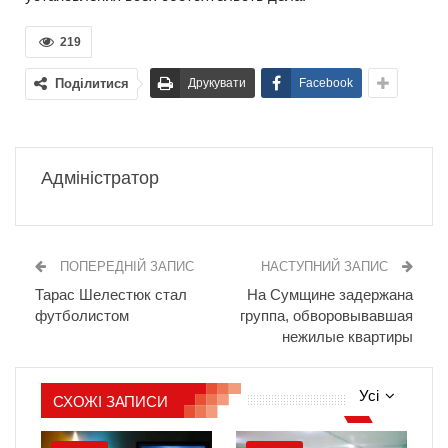
219
Поділитися
Друкувати
Facebook
Адміністратор
ПОПЕРЕДНІЙ ЗАПИС
НАСТУПНИЙ ЗАПИС
Тарас Шелестюк стал
На Сумщине задержана
футболистом
группа, обворовывавшая
нежилые квартиры
Усі
СХОЖІ ЗАПИСИ