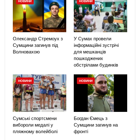
НОВИНИ
НОВИНИ
Олександр Стремоух з
У Сумах провели
Сумщини загинув під
інформаційні зустрічі
Волновахою
для мешканців
пошкоджених
обстрілами будинків
НОВИНИ
НОВИНИ
Сумські спортсмени
Богдан Ємець з
вибороли медалі у
Сумщини загинув на
пляжному волейболі
фронті