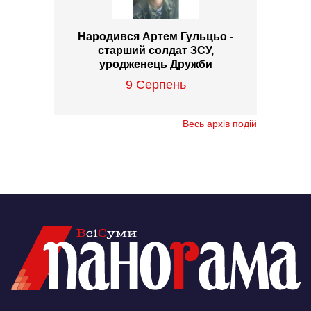
Народився Артем Гульцьо -
старший солдат ЗСУ,
уродженець Дружби
9 Серпень
Весь архів подій