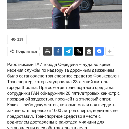
219
Поділитися
Работниками ГАИ города Середина – Буда во время
несения службы по надзору за дорожным движением
было остановлено транспортное средство Фольксваген
Транспортер, которым управлял 23-летний житель
города Шостка. При осмотре транспортного средства
сотрудники ГАИ обнаружили 20 пятилитровых канистр с
прозрачной жидкостью, похожей на этиловый спирт.
Каких – либо документов, которые могли подтвердить
законность перевозки 1000 литров спирта, водитель не
предоставил. Транспортное средство вместе с
водителем доставлены в райотдел милиции для
установления всех обстоятельств дела.