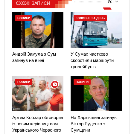
Усі
СХОЖІ ЗАПИСИ
НОВИНИ
ГОЛОВНЕ ЗА ДЕНЬ
Андрій Замула з Сум
У Сумах частково
загинув на війні
скоротили маршрути
тролейбусів
НОВИНИ
НОВИНИ
Артем Кобзар обговорив
На Харківщині загинув
із новим керівництвом
Віктор Руденко з
Українського Червоного
Сумщини