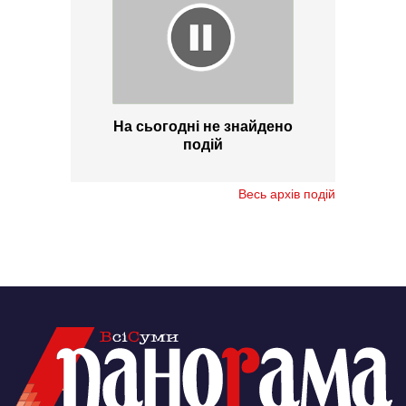
На сьогодні не знайдено
подій
Весь архів подій