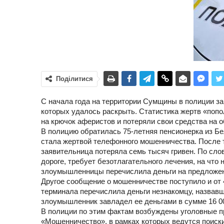
Поділитися
С начала года на территории Сумщины в полиции з
которых удалось раскрыть. Статистика жертв «поп
на крючок аферистов и потеряли свои средства на о
В полицию обратилась 75-летняя пенсионерка из Б
стала жертвой телефонного мошенничества. После т
заявительница потеряла семь тысяч гривен. По сло
дороге, требует безотлагательного лечения, на что 
злоумышленницы перечислила деньги на предложен
Другое сообщение о мошенничестве поступило и от
терминала перечислила деньги незнакомцу, назвавш
злоумышленник завладел ее деньгами в сумме 16 00
В полиции по этим фактам возбуждены уголовные пр
«Мошенничество», в рамках которых ведутся поиск