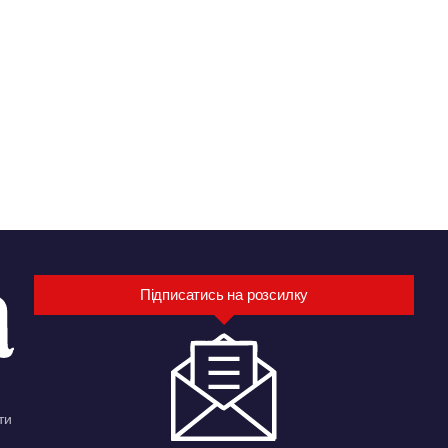
Підписатись на розсилку
ти