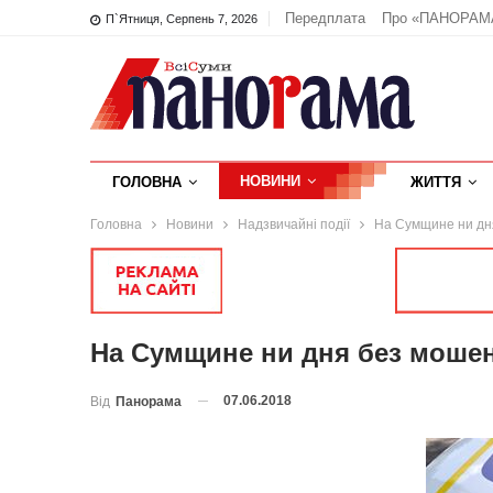
Передплата
Про «ПАНОРАМ
П`ятниця, Серпень 7, 2026
НОВИНИ
ГОЛОВНА
ЖИТТЯ
Головна
Новини
Надзвичайні події
На Сумщине ни дн
На Сумщине ни дня без моше
07.06.2018
Від
Панорама