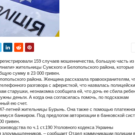
арегистрировали 159 случаев мошенничества, большую часть из
олнили» жительницы Сумского и Белопольского района, которые
бщую сумму в 23 000 гривен.
елопольского района. Женщина рассказала правоохранителям, ч
елефонного разговора с аферисткой, что назвалась полицейски
вам старушки, незнакомка сообщила ей, что дочь ее сбила ребе
нужны деньги. А когда она согласилась помочь, по подсказкам
ный ею счет.
 47-летней жительницы Бурынь. Она также с помощью платежно
емуся банкиром. Под предлогом авторизации в банковской сист
0 гривен.
оизводства по ч.1 ст.190 Уголовного кодекса Украины
и злоумышленников, – сообщает Отдел коммуникации полиции 