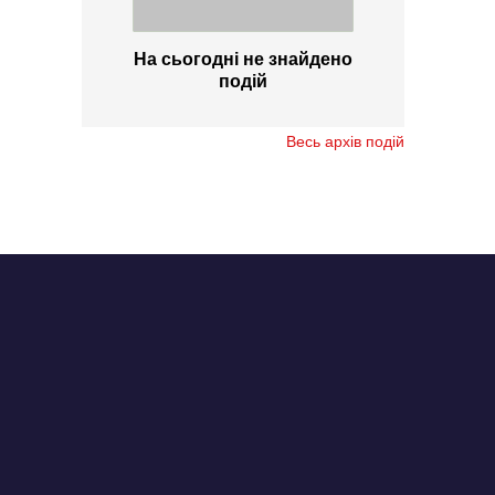
На сьогодні не знайдено
подій
Весь архів подій