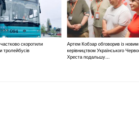
частково скоротили
Артем Кобзар обговорив із новим
и тролейбусів
керівництвом Українського Черво
Хреста подальшу…