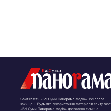
Сайт газети «Всі Суми Панорама-медіа». Всі права
захищені. Будь-яке використання матеріалів сайту газе
«Всі Суми Панорама-медіа» дозволено тільки c