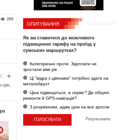
255
ОПИТУВАННЯ
Як ви ставитеся до можливого
підвищення тарифу на проїзд у
сумських маршрутках?
Категорично проти. Зарплати не
зростали вже рік
ИС
Ці "відра з цвяхами" потрібно здати на
металобрухт
 грн.
Ціна підвищиться, а сервіс? Де обіцяні
ремонти й GPS-навігація?
З розумінням, адже ціни на все зросли
ора
Результати