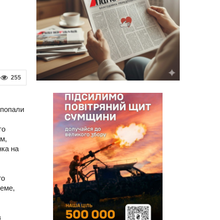
255
 попали
то
м,
нка на
го
еме,
в