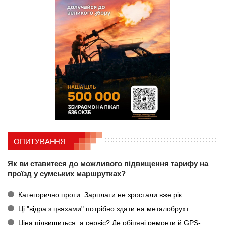
ОПИТУВАННЯ
Як ви ставитеся до можливого підвищення тарифу на
проїзд у сумських маршрутках?
Категорично проти. Зарплати не зростали вже рік
Ці "відра з цвяхами" потрібно здати на металобрухт
Ціна підвищиться, а сервіс? Де обіцяні ремонти й GPS-