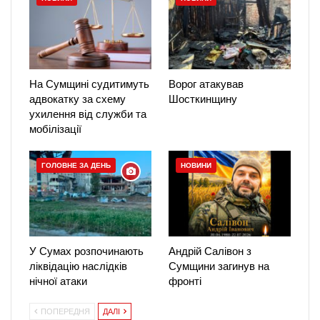
На Сумщині судитимуть
Ворог атакував
адвокатку за схему
Шосткинщину
ухилення від служби та
мобілізації
ГОЛОВНЕ ЗА ДЕНЬ
НОВИНИ
У Сумах розпочинають
Андрій Салівон з
ліквідацію наслідків
Сумщини загинув на
нічної атаки
фронті
ПОПЕРЕДНЯ
ДАЛІ