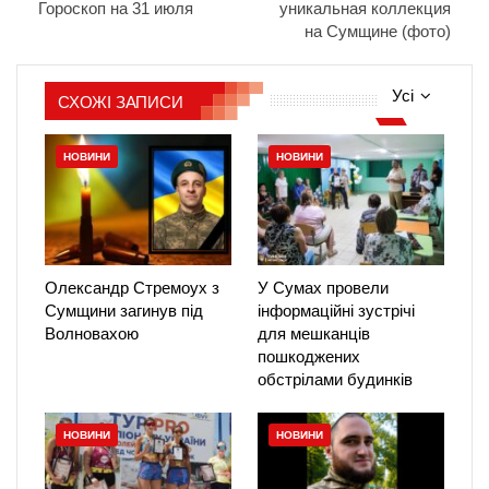
Гороскоп на 31 июля
уникальная коллекция
на Сумщине (фото)
Усі
СХОЖІ ЗАПИСИ
НОВИНИ
НОВИНИ
Олександр Стремоух з
У Сумах провели
Сумщини загинув під
інформаційні зустрічі
Волновахою
для мешканців
пошкоджених
обстрілами будинків
НОВИНИ
НОВИНИ