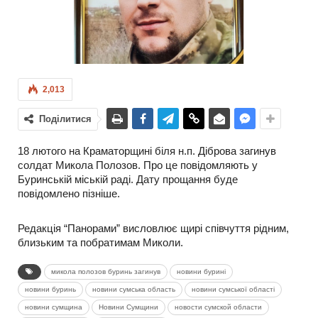
2,013
Поділитися
18 лютого на Краматорщині біля н.п. Діброва загинув
солдат Микола Полозов. Про це повідомляють у
Буринській міській раді. Дату прощання буде
повідомлено пізніше.
Редакція “Панорами” висловлює щирі співчуття рідним,
близьким та побратимам Миколи.
микола полозов буринь загинув
новини бурині
новини буринь
новини сумська область
новини сумської області
новини сумщина
Новини Сумщини
новости сумской области