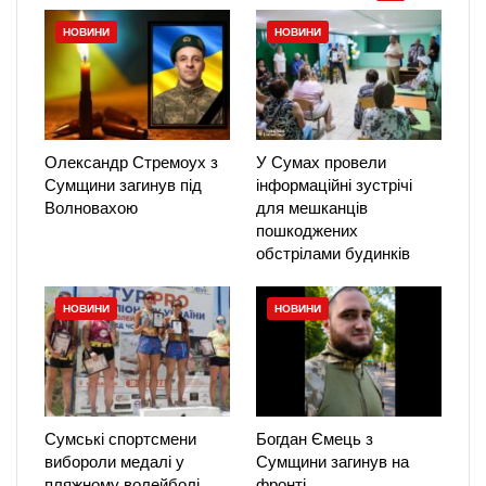
НОВИНИ
НОВИНИ
Олександр Стремоух з
У Сумах провели
Сумщини загинув під
інформаційні зустрічі
Волновахою
для мешканців
пошкоджених
обстрілами будинків
НОВИНИ
НОВИНИ
Сумські спортсмени
Богдан Ємець з
вибороли медалі у
Сумщини загинув на
пляжному волейболі
фронті