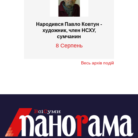
Народився Павло Ковтун -
художник, член НСХУ,
сумчанин
8 Серпень
Весь архів подій