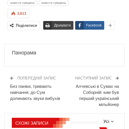
новости сумщина
новости сумщины
2,013
Поділитися
Друкувати
Facebook
Панорама
ПОПЕРЕДНІЙ ЗАПИС
НАСТУПНИЙ ЗАПИС
Без паніки, тривають
Алчевські в Сумах на
навчання: до Сум
Соборній: ким був
долинають звуки вибухів
перший український
мільйонер
Усі
СХОЖІ ЗАПИСИ