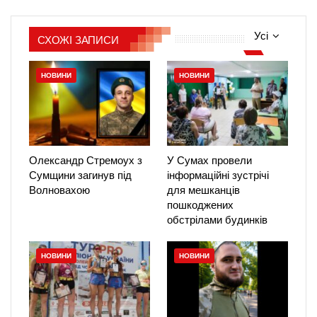
Усі
СХОЖІ ЗАПИСИ
НОВИНИ
НОВИНИ
Олександр Стремоух з
У Сумах провели
Сумщини загинув під
інформаційні зустрічі
Волновахою
для мешканців
пошкоджених
обстрілами будинків
НОВИНИ
НОВИНИ