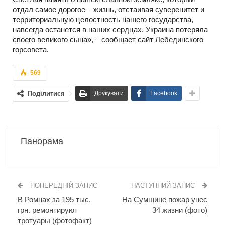
отдал самое дорогое – жизнь, отстаивая суверенитет и
территориальную целостность нашего государства,
навсегда останется в наших сердцах. Украина потеряла
своего великого сына», – сообщает сайт Лебединского
горсовета.
569
Поділитися
Друкувати
Facebook
Панорама
ПОПЕРЕДНІЙ ЗАПИС
НАСТУПНИЙ ЗАПИС
В Ромнах за 195 тыс.
На Сумщине пожар унес
грн. ремонтируют
34 жизни (фото)
тротуары (фотофакт)