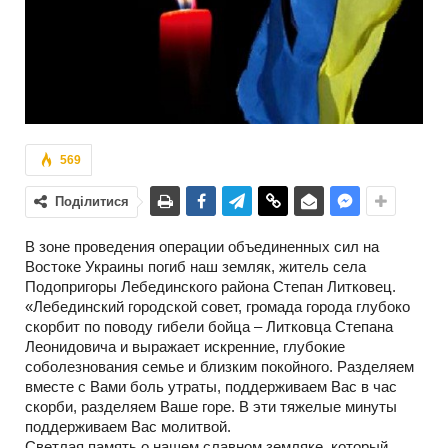
569
Поділитися
В зоне проведения операции объединенных сил на
Востоке Украины погиб наш земляк, житель села
Подопригоры Лебединского района Степан Литковец.
«Лебединский городской совет, громада города глубоко
скорбит по поводу гибели бойца – Литковца Степана
Леонидовича и выражает искренние, глубокие
соболезнования семье и близким покойного. Разделяем
вместе с Вами боль утраты, поддерживаем Вас в час
скорби, разделяем Ваше горе. В эти тяжелые минуты
поддерживаем Вас молитвой.
Светлая память о нашем славном земляке, который