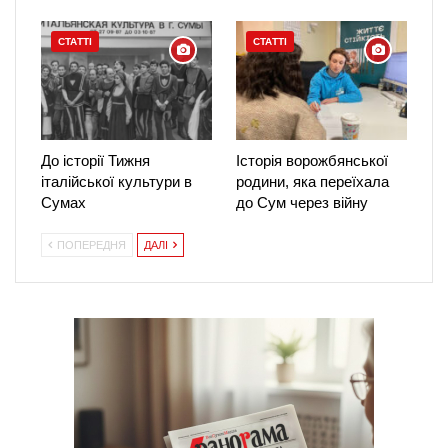
СТАТТІ
СТАТТІ
До історії Тижня
Історія ворожбянської
італійської культури в
родини, яка переїхала
Сумах
до Сум через війну
ПОПЕРЕДНЯ
ДАЛІ