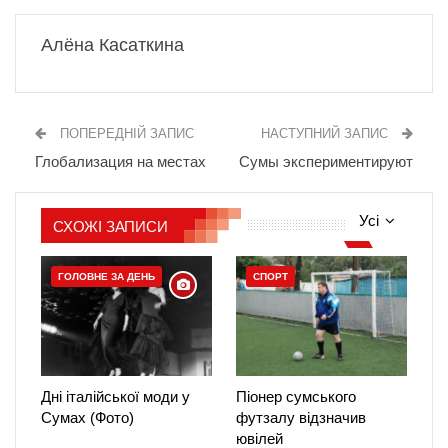
Алёна Касаткина
ПОПЕРЕДНІЙ ЗАПИС
НАСТУПНИЙ ЗАПИС
Глобализация на местах
Сумы экспериментируют
Усі
СХОЖІ ЗАПИСИ
ГОЛОВНЕ ЗА ДЕНЬ
СПОРТ
Дні італійської моди у
Піонер сумського
Сумах (Фото)
футзалу відзначив
ювілей