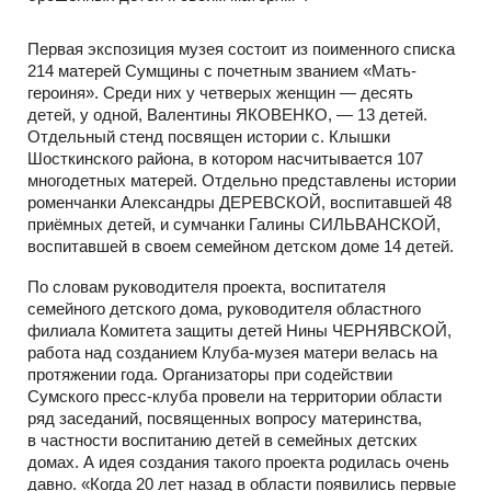
Первая экспозиция музея состоит из поименного списка
214 матерей Сумщины с почетным званием «Мать-
героиня». Среди них у четверых женщин — десять
детей, у одной, Валентины ЯКОВЕНКО, — 13 детей.
Отдельный стенд посвящен истории с. Клышки
Шосткинского района, в котором насчитывается 107
многодетных матерей. Отдельно представлены истории
роменчанки Александры ДЕРЕВСКОЙ, воспитавшей 48
приёмных детей, и сумчанки Галины СИЛЬВАНСКОЙ,
воспитавшей в своем семейном детском доме 14 детей.
По словам руководителя проекта, воспитателя
семейного детского дома, руководителя областного
филиала Комитета защиты детей Нины ЧЕРНЯВСКОЙ,
работа над созданием Клуба-музея матери велась на
протяжении года. Организаторы при содействии
Сумского пресс-клуба провели на территории области
ряд заседаний, посвященных вопросу материнства,
в частности воспитанию детей в семейных детских
домах. А идея создания такого проекта родилась очень
давно. «Когда 20 лет назад в области появились первые