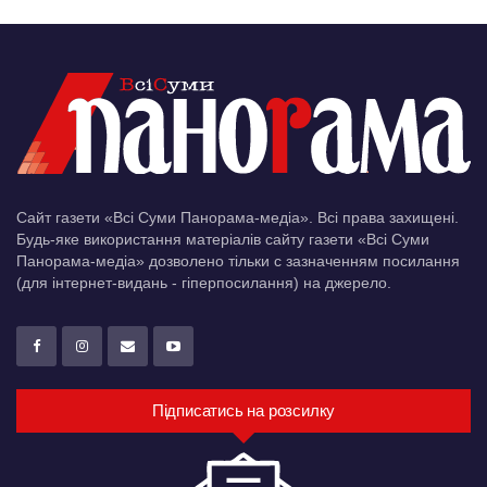
Сайт газети «Всі Суми Панорама-медіа». Всі права захищені.
Будь-яке використання матеріалів сайту газети «Всі Суми
Панорама-медіа» дозволено тільки c зазначенням посилання
(для інтернет-видань - гіперпосилання) на джерело.
Підписатись на розсилку