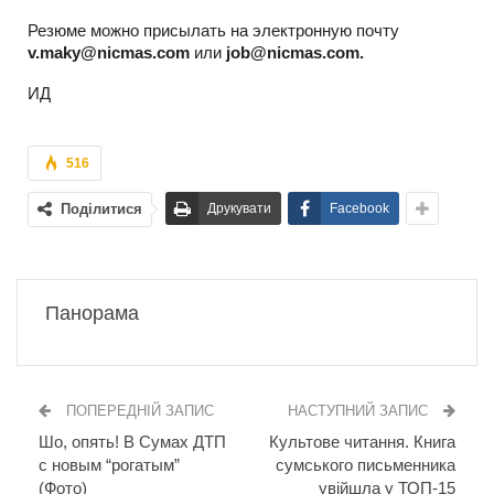
Резюме можно присылать на электронную почту
v.maky@nicmas.com
или
job@nicmas.com
.
ИД
516
Поділитися
Друкувати
Facebook
Панорама
ПОПЕРЕДНІЙ ЗАПИС
НАСТУПНИЙ ЗАПИС
Шо, опять! В Сумах ДТП
Культове читання. Книга
с новым “рогатым”
сумського письменника
(Фото)
увійшла у ТОП-15