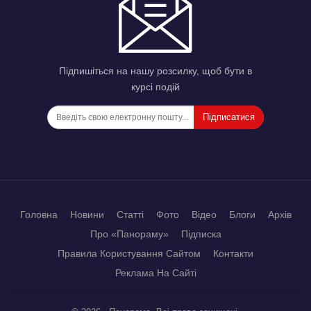
Підпишіться на нашу розсилку, щоб бути в
курсі подій
Підписатися
Головна
Новини
Статті
Фото
Відео
Блоги
Архів
Про «Панораму»
Підписка
Правила Користування Сайтом
Контакти
Реклама На Сайті