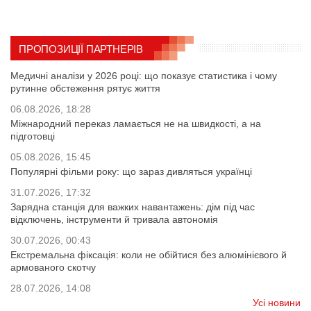
ПРОПОЗИЦІЇ ПАРТНЕРІВ
Медичні аналізи у 2026 році: що показує статистика і чому
рутинне обстеження рятує життя
06.08.2026, 18:28
Міжнародний переказ ламається не на швидкості, а на
підготовці
05.08.2026, 15:45
Популярні фільми року: що зараз дивляться українці
31.07.2026, 17:32
Зарядна станція для важких навантажень: дім під час
відключень, інструменти й тривала автономія
30.07.2026, 00:43
Екстремальна фіксація: коли не обійтися без алюмінієвого й
армованого скотчу
28.07.2026, 14:08
Усі новини