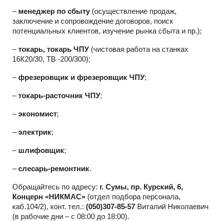
–
менеджер по сбыту
(осуществление продаж,
заключение и сопровождение договоров, поиск
потенциальных клиентов, изучение рынка сбыта и пр.);
–
токарь, токарь ЧПУ
(чистовая работа на станках
16К20/30, ТВ -200/300);
–
фрезеровщик и фрезеровщик ЧПУ
;
–
токарь-расточник ЧПУ
;
–
экономист
;
–
электрик
;
–
шлифовщик
;
–
слесарь-ремонтник
.
Обращайтесь по адресу:
г. Сумы, пр. Курский, 6,
Концерн «НИКМАС»
(отдел подбора персонала,
каб.104/2), конт. тел.:
(050)307-85-57
Виталий Николаевич
(в рабочие дни – с 08:00 до 18:00).