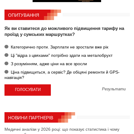
ОПИТУВАННЯ
Як ви ставитеся до можливого підвищення тарифу на
проїзд у сумських маршрутках?
Категорично проти. Зарплати не зростали вже рік
Ці "відра з цвяхами" потрібно здати на металобрухт
З розумінням, адже ціни на все зросли
Ціна підвищиться, а сервіс? Де обіцяні ремонти й GPS-
навігація?
Результати
НОВИНИ ПАРТНЕРІВ
Медичні аналізи у 2026 році: що показує статистика і чому