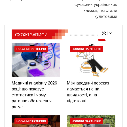
сучасних українських
книжок, які стали
культовими
Усі
СХОЖІ ЗАПИСИ
НОВИНИ ПАРТНЕРІВ
НОВИНИ ПАРТНЕРІВ
Медичні аналізи у 2026
Міжнародний переказ
році: що показує
ламається не на
статистика і чому
швидкості, а на
рутинне обстеження
підготовці
рятує…
НОВИНИ ПАРТНЕРІВ
НОВИНИ ПАРТНЕРІВ